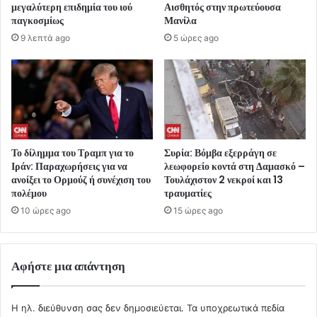
μεγαλύτερη επιδημία του ιού
Αισθητός στην πρωτεύουσα
παγκοσμίως
Μανίλα
9 λεπτά ago
5 ώρες ago
Το δίλημμα του Τραμπ για το
Συρία: Βόμβα εξερράγη σε
Ιράν: Παραχωρήσεις για να
λεωφορείο κοντά στη Δαμασκό –
ανοίξει το Ορμούζ ή συνέχιση του
Τουλάχιστον 2 νεκροί και 13
πολέμου
τραυματίες
10 ώρες ago
15 ώρες ago
Αφήστε μια απάντηση
Η ηλ. διεύθυνση σας δεν δημοσιεύεται.
Τα υποχρεωτικά πεδία