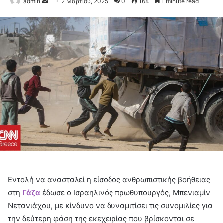
Send
admin
2 Μαρτίου, 2025
0
164
1 minute read
an
email
Εντολή να ανασταλεί η είσοδος ανθρωπιστικής βοήθειας
στη
Γάζα
έδωσε ο Ισραηλινός πρωθυπουργός, Μπενιαμίν
Νετανιάχου, με κίνδυνο να δυναμιτίσει τις συνομιλίες για
την δεύτερη φάση της εκεχειρίας που βρίσκονται σε