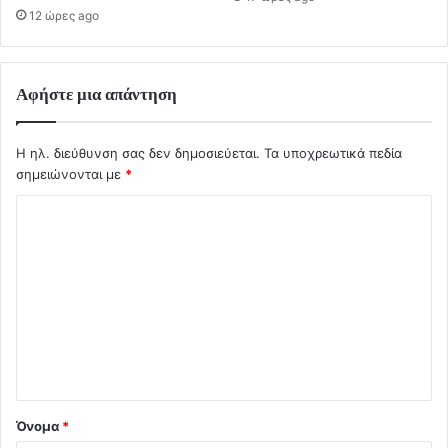
12 ώρες ago
Αφήστε μια απάντηση
Η ηλ. διεύθυνση σας δεν δημοσιεύεται.
Τα υποχρεωτικά πεδία
σημειώνονται με
*
Σ
χ
ό
λ
ι
ο
*
Όνομα
*