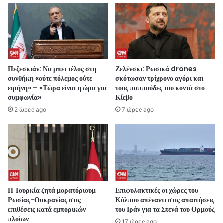
Πεζεσκιάν: Να μπει τέλος στη
Ζελένσκι: Ρωσικά drones
συνθήκη «ούτε πόλεμος ούτε
σκότωσαν τρίχρονο αγόρι και
ειρήνη» – «Τώρα είναι η ώρα για
τους παππούδες του κοντά στο
συμφωνία»
Κίεβο
2 ώρες ago
7 ώρες ago
Η Τουρκία ζητά μορατόριουμ
Επιφυλακτικές οι χώρες του
Ρωσίας-Ουκρανίας στις
Κόλπου απέναντι στις απαιτήσεις
επιθέσεις κατά εμπορικών
του Ιράν για τα Στενά του Ορμούζ
πλοίων
17 ώρες ago