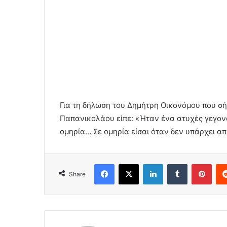
Για τη δήλωση του Δημήτρη Οικονόμου που σ
Παπανικολάου είπε: «Ήταν ένα ατυχές γεγονό
ομηρία… Σε ομηρία είσαι όταν δεν υπάρχει α
Facebook
X
LinkedIn
Tumblr
Pint
Share