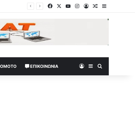
Facebook
X
YouTube
Instagram
Log In
Random Article
Sidebar
Τελεσίγραφο της Ισπανίας στην Ιταλία: «Επαναφέρετε τη Συμφωνία Σένγκεν έως τις 9 Αυγούστου»
Log In
Sidebar
Search for
TOMOTO
ΕΠΙΚΟΙΝΩΝΊΑ