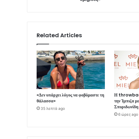
Related Articles
«Δεν υπάρχει λόγος να φοβόμαστε τη
Η throwbac
θάλασσα»
την Ίμπιζα μ
Σπυριδωνίδη
35 λεπτά ago
6 ώρες ago