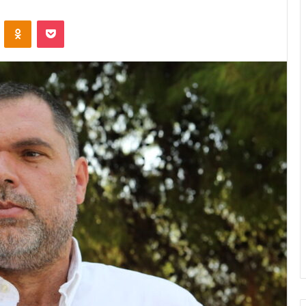
VKontakte
Odnoklassniki
Pocket