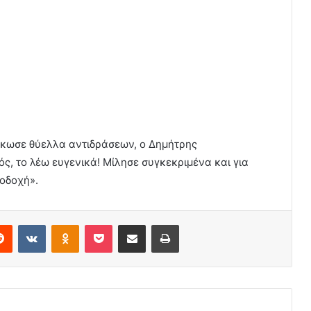
ήκωσε θύελλα αντιδράσεων, ο Δημήτρης
ς, το λέω ευγενικά! Μίλησε συγκεκριμένα και για
ποδοχή».
erest
Reddit
VKontakte
Odnoklassniki
Pocket
Share via Email
Print