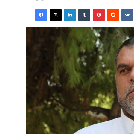
an
Facebook
X
LinkedIn
Tumblr
Pinterest
Reddit
email