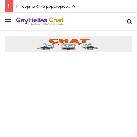
Η Τουρκία ζητά μορατόριουμ Ρωσίας-Ουκρανίας στις επιθέσεις κατά εμπορικών πλοίων
Menu
Se