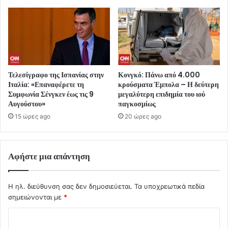
Τελεσίγραφο της Ισπανίας στην
Κονγκό: Πάνω από 4.000
Ιταλία: «Επαναφέρετε τη
κρούσματα Έμπολα – Η δεύτερη
Συμφωνία Σένγκεν έως τις 9
μεγαλύτερη επιδημία του ιού
Αυγούστου»
παγκοσμίως
15 ώρες ago
20 ώρες ago
Αφήστε μια απάντηση
Η ηλ. διεύθυνση σας δεν δημοσιεύεται.
Τα υποχρεωτικά πεδία
σημειώνονται με
*
Σ