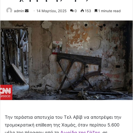
Send
admin
14 Μαρτίου, 2025
0
153
1 minute read
an
email
Την τεράστια αποτυχία του Τελ Αβίβ να αποτρέψει την
τρομοκρατική επίθεση της Χαμάς, όταν περίπου 5.600
μέλη της πέρασαν από τη
Λωρίδα της Γάζας
,
σε