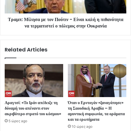
Τραμπ: Μίλησα με τον Πούτιν - Είναι καλή η πιθανότητα
να τερματιστεί ο πόλεμος στην Ουκρανία
Related Articles
Αραγτσί: «Το Ιράν απέδειξε τη
Όταν ο Ερντογάν «ξαναγάπησε»
δύναμή του απέναντι στον
τη Σαουδική Αραβία – Η
ακριβότερο στρατό του κόσμου»
αμυντική συμφωνία, τα οράματα
και τα ερωτήματα
5 ώρες ago
10 ώρες ago