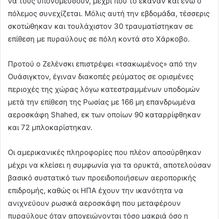
να τους υπονομεύσουν, μέχρι που το έκαναν και ενώ ο
πόλεμος συνεχίζεται. Μόλις αυτή την εβδομάδα, τέσσερις
σκοτώθηκαν και τουλάχιστον 30 τραυματίστηκαν σε
επίθεση με πυραύλους σε πόλη κοντά στο Χάρκοβο.
Προτού ο Ζελένσκι επιστρέψει «τσακωμένος» από την
Ουάσιγκτον, έγιναν διακοπές ρεύματος σε ορισμένες
περιοχές της χώρας λόγω κατεστραμμένων υποδομών
μετά την επίθεση της Ρωσίας με 166 μη επανδρωμένα
αεροσκάφη Shahed, εκ των οποίων 90 καταρρίφθηκαν
και 72 μπλοκαρίστηκαν.
Οι αμερικανικές πληροφορίες που πλέον αποσύρθηκαν
μέχρι να κλείσει η συμφωνία για τα ορυκτά, αποτελούσαν
βασικό συστατικό των προειδοποιήσεων αεροπορικής
επιδρομής, καθώς οι ΗΠΑ έχουν την ικανότητα να
ανιχνεύουν ρωσικά αεροσκάφη που μεταφέρουν
πυραύλους όταν απογειώνονται τόσο μακριά όσο η