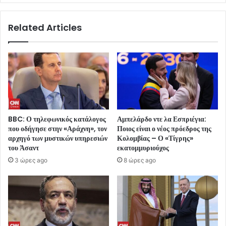
Related Articles
BBC: Ο τηλεφωνικός κατάλογος
Αμπελάρδο ντε λα Εσπριέγια:
που οδήγησε στην «Αράχνη», τον
Ποιος είναι ο νέος πρόεδρος της
αρχηγό των μυστικών υπηρεσιών
Κολομβίας – Ο «Τίγρης»
του Άσαντ
εκατομμυριούχος
3 ώρες ago
8 ώρες ago