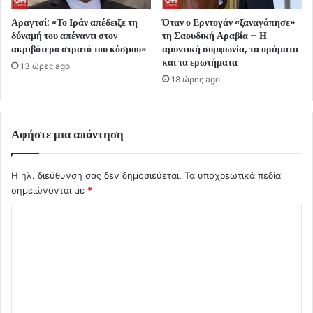
Αραγτσί: «Το Ιράν απέδειξε τη
Όταν ο Ερντογάν «ξαναγάπησε»
δύναμή του απέναντι στον
τη Σαουδική Αραβία – Η
ακριβότερο στρατό του κόσμου»
αμυντική συμφωνία, τα οράματα
και τα ερωτήματα
13 ώρες ago
18 ώρες ago
Αφήστε μια απάντηση
Η ηλ. διεύθυνση σας δεν δημοσιεύεται.
Τα υποχρεωτικά πεδία
σημειώνονται με
*
Σ
χ
ό
λ
ι