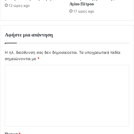
Αγίου Πέτρου
12 ώρες ago
17 ώρες ago
Αφήστε μια απάντηση
Η ηλ. διεύθυνση σας δεν δημοσιεύεται.
Τα υποχρεωτικά πεδία
σημειώνονται με
*
Σ
χ
ό
λ
ι
ο
*
Όνομα
*