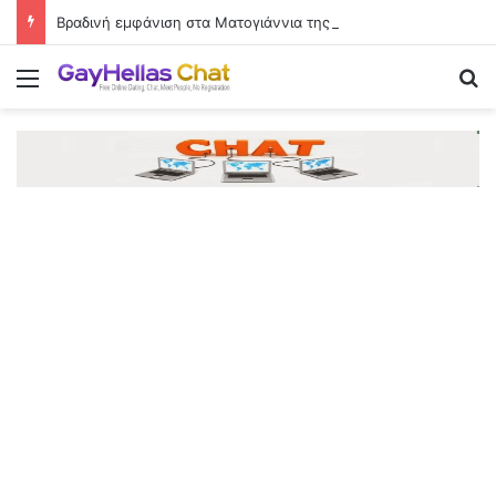
Βραδινή εμφάνιση στα Ματογιάννια της Μυκόνου με λευκό στράπλες φόρεμα
Menu
Se