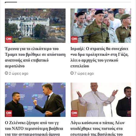
Έρευνα για το ελικόπτερο του
Ισραήλ: Ο στρατός θα συνεχίσει
Τραμπ που βρέθηκε σε απόσταση
«να δρα προληπτικά» στη Γάζα,
αναπνοής από επιβατικό
λέει ο αρχηγός του γενικού
αεροπλάνο
επιτελείου
2 ώρες ago
7 ώρες ago
Ο Ζελένσκι ζήτησε από τον γγ
Λόγω καύσωνα ο πάπας Λέων
του ΝΑΤΟ περισσότερη βοήθεια
υποδέχθηκε τους πιστούς στο
για την αντιαεροπορική άμυνα
εσωτερικό της βασιλικής του