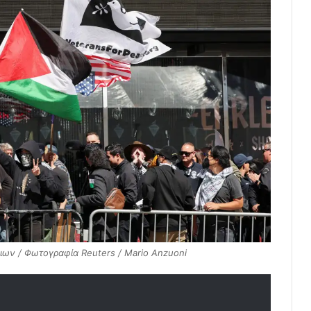
ιων / Φωτογραφία Reuters / Mario Anzuoni