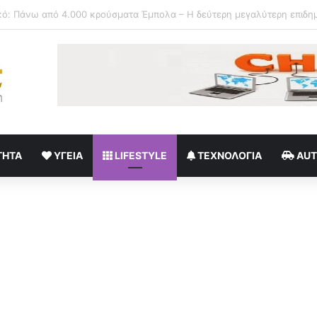
 δίπλα μου έναν άνθρωπο που εμπιστεύομαι και θαυμάζω»
ΤΗΤΑ
ΥΓΕΊΑ
LIFESTYLE
ΤΕΧΝΟΛΟΓΊΑ
AU