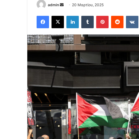
Send
admin
20 Μαρτίου, 2025
an
Facebook
X
LinkedIn
Tumblr
Pinterest
Reddit
email