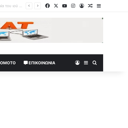
Facebook
X
YouTube
Instagram
Log In
Random Article
Sidebar
Log In
Sidebar
Search for
TOMOTO
ΕΠΙΚΟΙΝΩΝΊΑ