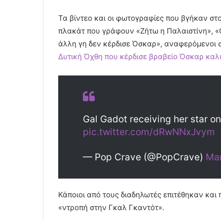
Τα βίντεο και οι φωτογραφίες που βγήκαν στ
πλακάτ που γράφουν «Ζήτω η Παλαιστίνη», «Ο
άλλη γη δεν κέρδισε Όσκαρ», αναφερόμενοι 
Δυτική Όχθη που κέρδισε βραβείο Όσκαρ καλύ
Gal Gadot receiving her star o
pic.twitter.com/dRwNNxJvym
— Pop Crave (@PopCrave)
Mar
Κάποιοι από τους διαδηλωτές επιτέθηκαν και
«ντροπή στην Γκαλ Γκαντότ».