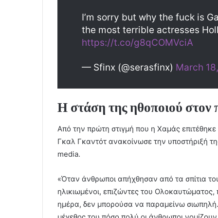
I’m sorry but why the fuck is Ga
the most terrible actresses Ho
https://t.co/g8qCOMVciA
— Sfinx (@serasfinx)
March 18
Η στάση της ηθοποιού στον 
Από την πρώτη στιγμή που η Χαμάς επιτέθηκε 
Γκαλ Γκαντότ ανακοίνωσε την υποστήριξή της 
media.
«Όταν άνθρωποι απήχθησαν από τα σπίτια τους
ηλικιωμένοι, επιζώντες του Ολοκαυτώματος, 
ημέρα, δεν μπορούσα να παραμείνω σιωπηλή. 
μέγεθος του πόσο πολύ οι άνθρωποι νομίζουν