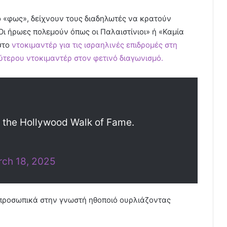
ο «φως», δείχνουν τους διαδηλωτές να κρατούν
ι ήρωες πολεμούν όπως οι Παλαιστίνιοι» ή «Καμία
στο
ντοκιμαντέρ για τις ισραηλινές επιδρομές στη
τερου ντοκιμαντέρ στον φετινό διαγωνισμό.
n the Hollywood Walk of Fame.
ch 18, 2025
 προσωπικά στην γνωστή ηθοποιό ουρλιάζοντας