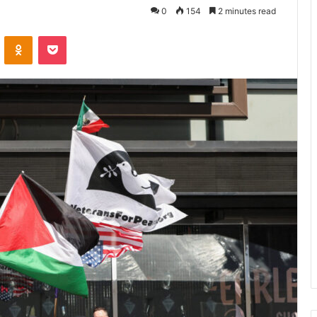
0
154
2 minutes read
VKontakte
Odnoklassniki
Pocket