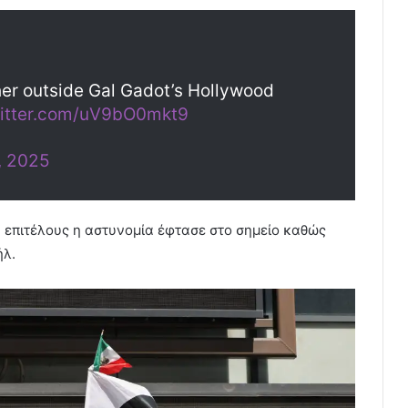
her outside Gal Gadot’s Hollywood
witter.com/uV9bO0mkt9
, 2025
ν επιτέλους η αστυνομία έφτασε στο σημείο καθώς
ήλ.