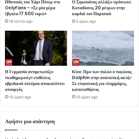
Ηθοποιός του Χάρι Πότερ στο
Ο Σηκουάνας αλλάζει πρόσωπο:
OnlyFans – «Σε μία μέρα
Καταδύσεις 20 μέτρων στην
έβγαλα 17.500 ευρώ»
καρδιά του Παρισιού
18 λεπτά ago
5 ώρες ago
Η Γερμανία αντιμετωπίζει
Κίνα: Προ των πυλών ο τυφώνας
«καθημερινές» επιθέσεις
Dolphin στην ανατολική ακτή-
υβριδικού πολέμου αποκαλύπτει
Σε επιφυλακή για πλημμύρες,
υπουργός
κατολισθήσεις
10 ώρες ago
15 ώρες ago
Αφήστε μια απάντηση