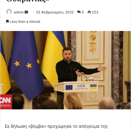
Send
admin
23 Φεβρουαρίου, 2025
0
232
an
Less than a minute
email
Σε δήλωση «βόμβα» προχώρησε το απόγευμα της