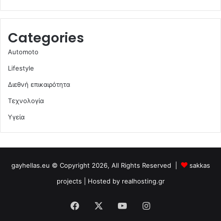
Categories
Automoto
Lifestyle
Διεθνή επικαιρότητα
Τεχνολογία
Υγεία
gayhellas.eu © Copyright 2026, All Rights Reserved |
sakkas
projects
| Hosted by
realhosting.gr
Facebook
X
YouTube
Instagram