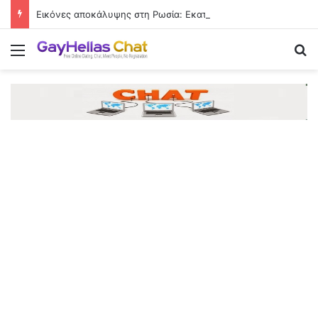
Εικόνες αποκάλυψης στη Ρωσία: Εκατομμύρια ακρίδες σκοτείνιασαν τον ουρανό
Menu
Se