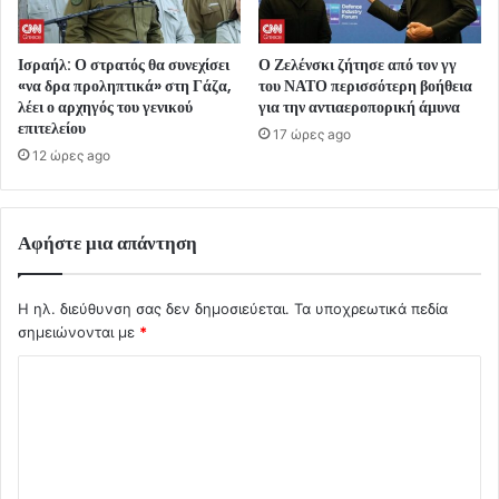
Ισραήλ: Ο στρατός θα συνεχίσει
Ο Ζελένσκι ζήτησε από τον γγ
«να δρα προληπτικά» στη Γάζα,
του ΝΑΤΟ περισσότερη βοήθεια
λέει ο αρχηγός του γενικού
για την αντιαεροπορική άμυνα
επιτελείου
17 ώρες ago
12 ώρες ago
Αφήστε μια απάντηση
Η ηλ. διεύθυνση σας δεν δημοσιεύεται.
Τα υποχρεωτικά πεδία
σημειώνονται με
*
Σ
χ
ό
λ