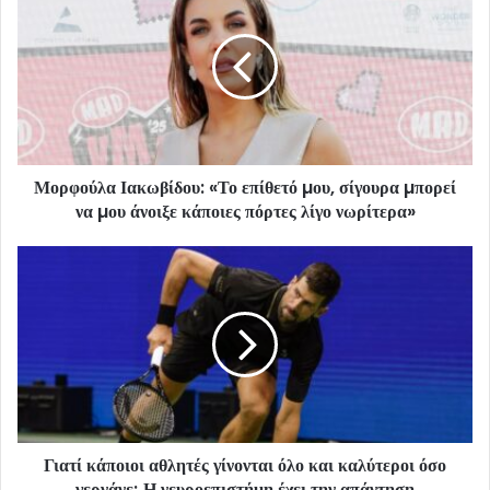
Μορφούλα Ιακωβίδου: «Το επίθετό µου, σίγουρα µπορεί
να µου άνοιξε κάποιες πόρτες λίγο νωρίτερα»
Γιατί κάποιοι αθλητές γίνονται όλο και καλύτεροι όσο
γερνάνε; Η νευροεπιστήμη έχει την απάντηση