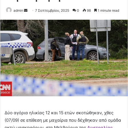
Send
admin
7 Σεπτεμβρίου, 2025
0
98
1 minute read
an
email
Δύο αγόρια ηλικίας 12 και 15 ετών σκοτώθηκαν, χθες
(07/09) σε επίθεση με μαχαίρια που δέχθηκαν από ομάδα
οκτώ μασκοφόρων, στη Μελβούρνη της
Αυστραλίας
.