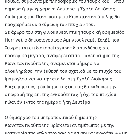
καθώς, σύμφωνα με πληροφορίες του τουρκικού Τύπου
σήμερα ή την ερχόμενη Δευτέρα η Σχολή Δημόσιας
Διοίκησης του Πανεπιστημίου Κωνσταντινούπολης θα
προχωρήσει σε ακύρωση του πτυχίου του.
Σε άρθρο του στη φιλοκυβερνητική τουρκική εφημερίδα
Hurriyet, ο δημοσιογράφος Αμπντουλχαμίτ Σελβί, που
θεωρετίται οτι διατηρεί ισχυρές διασυνδέσεις στο
προεδρικό μέγαρο, αναφέρει ότι το Πανεπιστήμιο της
Κωνσταντινούπολης αναμένεται σήμερα να
ολοκληρώσει την έκθεσή του σχετικά με το πτυχίο του
Ιμάμογλου και να την στείλει στη Σχολή Διοίκησης
Επιχειρήσεων, η διοίκηση της οποίας θα εκδώσει την
απόφασή της επί της εγκυρότητας ή όχι του πτυχίου
πιθανόν εντός της ημέρας ή τη Δευτέρα.
Ο δήμαρχος του μητροπολιτικού δήμου της
Κωνσταντινούπολης βρίσκεται αντιμέτωπος με την
κατηγορία της «πλαστογραφίας επίσημων εγγράφων» με