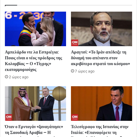
Αμπελάρδο ντε λα Εσπριέγια:
Αραγτσί: «Το Ιράν απέδειξε τη
Ποιος είναι ο νέος πρόεδρος της
δύναμή του απέναντι στον
Κολομβίας – Ο «Τίγρης»
ακριβότερο στρατό του κόσμου»
εκατομμυριούχος
7 ώρες ago
2 ώρες ago
Όταν ο Ερντογάν «ξαναγάπησε»
Τελεσίγραφο της Ισπανίας στην
τη Σαουδική Αραβία – Η
Ιταλία: «Επαναφέρετε τη