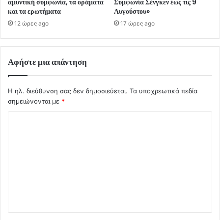
αμυντική συμφωνία, τα οράματα
Συμφωνία Σένγκεν έως τις 9
και τα ερωτήματα
Αυγούστου»
12 ώρες ago
17 ώρες ago
Αφήστε μια απάντηση
Η ηλ. διεύθυνση σας δεν δημοσιεύεται.
Τα υποχρεωτικά πεδία
σημειώνονται με
*
Σ
χ
ό
λ
ι
ο
*