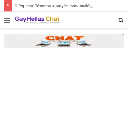
Ο Ρόμπερτ Πάτινσον κυνηγάει έναν παιδόφιλο στο πρώτο τρέιλερ του «Primetime»
Menu
Se