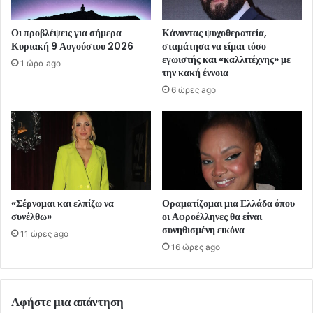
Οι προβλέψεις για σήμερα
Κάνοντας ψυχοθεραπεία,
Κυριακή 9 Αυγούστου 2026
σταμάτησα να είμαι τόσο
εγωιστής και «καλλιτέχνης» με
1 ώρα ago
την κακή έννοια
6 ώρες ago
«Σέρνομαι και ελπίζω να
Οραματίζομαι μια Ελλάδα όπου
συνέλθω»
οι Αφροέλληνες θα είναι
συνηθισμένη εικόνα
11 ώρες ago
16 ώρες ago
Αφήστε μια απάντηση