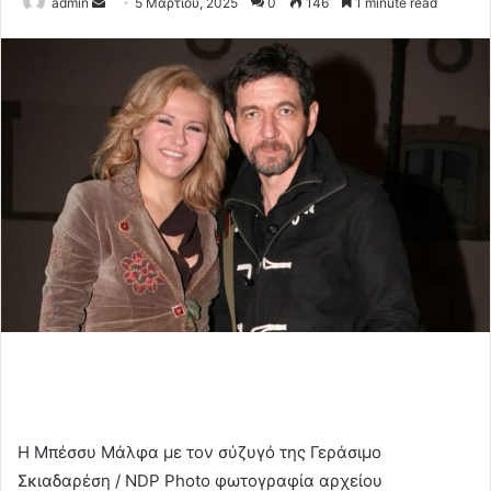
Send
admin
5 Μαρτίου, 2025
0
146
1 minute read
an
email
Η Μπέσσυ Μάλφα με τον σύζυγό της Γεράσιμο
Σκιαδαρέση / NDP Photo φωτογραφία αρχείου