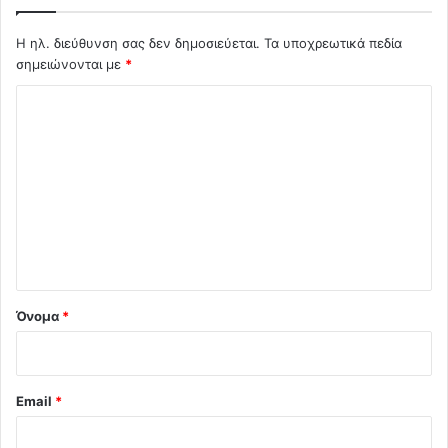
Η ηλ. διεύθυνση σας δεν δημοσιεύεται.
Τα υποχρεωτικά πεδία
σημειώνονται με
*
Σ
χ
ό
λ
ι
ο
*
Όνομα
*
Email
*