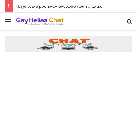
«Έχω δίπλα μου έναν άνθρωπο που εμπιστεύομαι και θαυμάζω»
Menu
Se