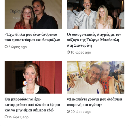
«Έχω δίπλα μου έναν άνθρωπο
Οι οικογενειακές στιγμές με τον
που εμπιστεύομαι και θαυμάζω»
σύζυγό της Γιώργο Μπούσαλη
στη Σαντορίνη
5 ώρες ago
10 ώρες ago
Θα μπορούσα να έχω
«Δεκαπέντε χρόνια μου διδάσκει
καταρρεύσει από όλα όσα έζησα
υπομονή και αγάπη»
και να μην είμαι σήμερα εδώ
20 ώρες ago
15 ώρες ago