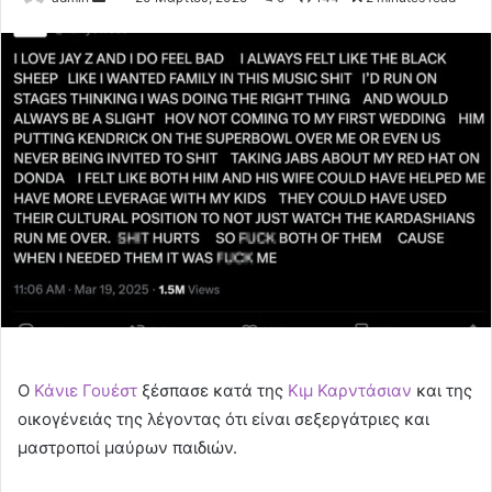
an
email
Ο
Κάνιε Γουέστ
ξέσπασε κατά της
Κιμ Καρντάσιαν
και της
οικογένειάς της λέγοντας ότι είναι σεξεργάτριες και
μαστροποί μαύρων παιδιών.