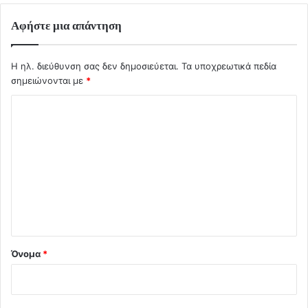
Αφήστε μια απάντηση
Η ηλ. διεύθυνση σας δεν δημοσιεύεται.
Τα υποχρεωτικά πεδία
σημειώνονται με
*
Σ
χ
ό
λ
ι
ο
*
Όνομα
*