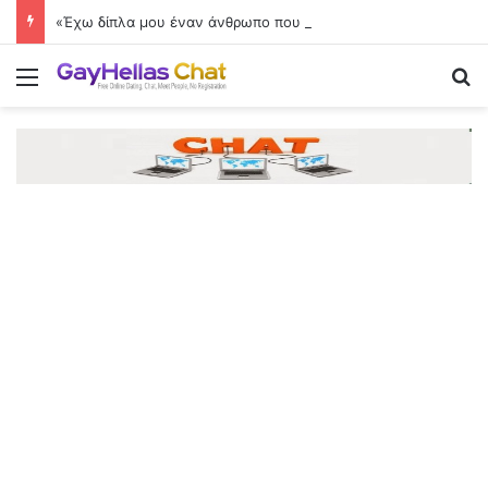
«Έχω δίπλα μου έναν άνθρωπο που εμπιστεύομαι και θαυμάζω»
Menu
Se