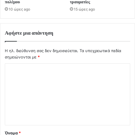
πολέμου
τραυματίες
10 ώρες ago
15 ώρες ago
Αφήστε μια απάντηση
Η ηλ. διεύθυνση σας δεν δημοσιεύεται.
Τα υποχρεωτικά πεδία
σημειώνονται με
*
Σ
χ
ό
λ
ι
ο
*
Όνομα
*