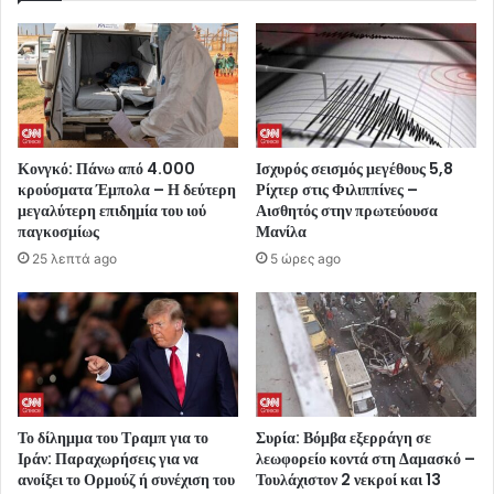
Κονγκό: Πάνω από 4.000
Ισχυρός σεισμός μεγέθους 5,8
κρούσματα Έμπολα – Η δεύτερη
Ρίχτερ στις Φιλιππίνες –
μεγαλύτερη επιδημία του ιού
Αισθητός στην πρωτεύουσα
παγκοσμίως
Μανίλα
25 λεπτά ago
5 ώρες ago
Το δίλημμα του Τραμπ για το
Συρία: Βόμβα εξερράγη σε
Ιράν: Παραχωρήσεις για να
λεωφορείο κοντά στη Δαμασκό –
ανοίξει το Ορμούζ ή συνέχιση του
Τουλάχιστον 2 νεκροί και 13