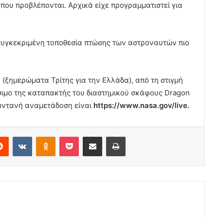
ου προβλέπονται. Αρχικά είχε προγραμματιστεί για
συγκεκριμένη τοποθεσία πτώσης των αστροναυτών πιο
υ (ξημερώματα Τρίτης για την Ελλάδα), από τη στιγμή
ίσιμο της καταπακτής του διαστημικού σκάφους Dragon
 ζωντανή αναμετάδοση είναι
https://www.nasa.gov/live.
erest
Reddit
VKontakte
Odnoklassniki
Pocket
Share via Email
Print