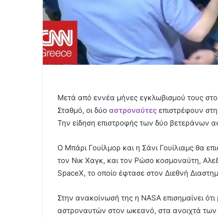
Μετά από εννέα μήνες εγκλωβισμού τους στο 
Σταθμό, οι δύο
αστροναύτες
επιστρέφουν στη 
Την είδηση επιστροφής των δύο βετεράνων 
Ο Μπάρι Γουίλμορ και η Σάνι Γουίλιαμς θα ε
τον Νικ Χαγκ, και τον Ρώσο κοσμοναύτη, Αλε
SpaceX, το οποίο έφτασε στον Διεθνή Διαστημ
Στην ανακοίνωσή της η NASA επισημαίνει ό
αστροναυτών στον ωκεανό, στα ανοιχτά των ακ