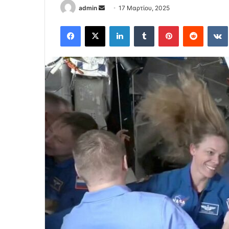
Send
admin
17 Μαρτίου, 2025
an
Facebook
X
LinkedIn
Tumblr
Pinterest
Reddit
email