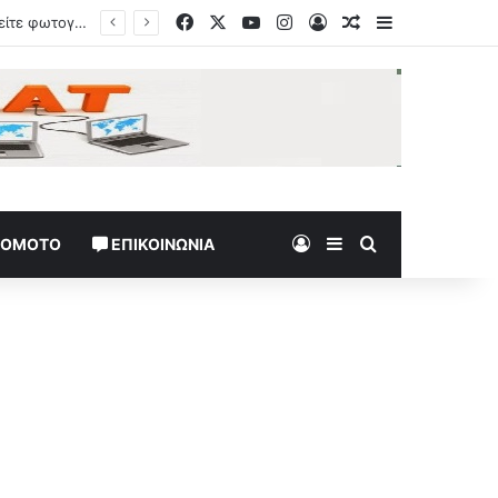
Facebook
X
YouTube
Instagram
Log In
Random Article
Sidebar
Έρευνα για το ελικόπτερο του Τραμπ που βρέθηκε σε απόσταση αναπνοής από επιβατικό αεροπλάνο
Log In
Sidebar
Search for
TOMOTO
ΕΠΙΚΟΙΝΩΝΊΑ