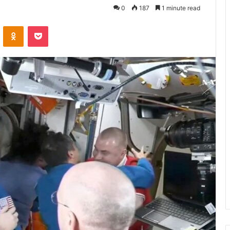
0
187
1 minute read
VKontakte
Odnoklassniki
Pocket