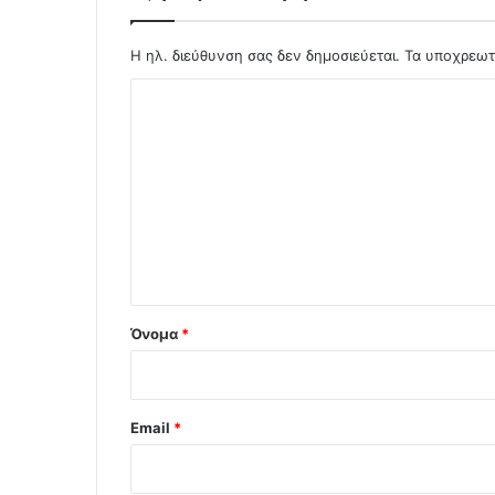
Η ηλ. διεύθυνση σας δεν δημοσιεύεται.
Τα υποχρεωτ
Σ
χ
ό
λ
ι
ο
*
Όνομα
*
Email
*