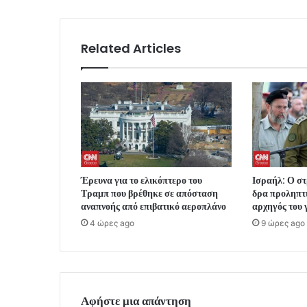
Related Articles
Έρευνα για το ελικόπτερο του
Ισραήλ: Ο στ
Τραμπ που βρέθηκε σε απόσταση
δρα προληπτι
αναπνοής από επιβατικό αεροπλάνο
αρχηγός του 
4 ώρες ago
9 ώρες ago
Αφήστε μια απάντηση