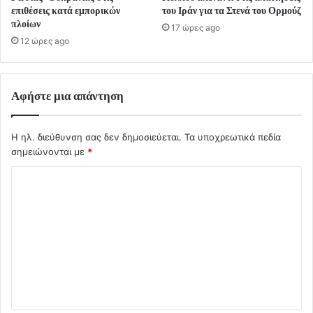
επιθέσεις κατά εμπορικών
του Ιράν για τα Στενά του Ορμούζ
πλοίων
17 ώρες ago
12 ώρες ago
Αφήστε μια απάντηση
Η ηλ. διεύθυνση σας δεν δημοσιεύεται.
Τα υποχρεωτικά πεδία
σημειώνονται με
*
Σ
χ
ό
λ
ι
ο
*