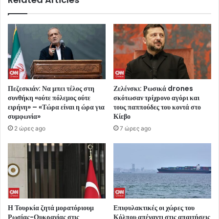
Πεζεσκιάν: Να μπει τέλος στη
Ζελένσκι: Ρωσικά drones
συνθήκη «ούτε πόλεμος ούτε
σκότωσαν τρίχρονο αγόρι και
ειρήνη» – «Τώρα είναι η ώρα για
τους παππούδες του κοντά στο
συμφωνία»
Κίεβο
2 ώρες ago
7 ώρες ago
Η Τουρκία ζητά μορατόριουμ
Επιφυλακτικές οι χώρες του
Ρωσίας-Ουκρανίας στις
Κόλπου απέναντι στις απαιτήσεις