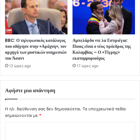
BBC: Ο τηλεφωνικός κατάλογος
Αμπελάρδο ντε λα Εσπριέγια:
που οδήγησε στην «Αράχνη», τον
Ποιος είναι ο νέος πρόεδρος της
αρχηγό των μυστικών υπηρεσιών
Κολομβίας – Ο «Τίγρης»
του Άσαντ
εκατομμυριούχος
12 ώρες ago
17 ώρες ago
Αφήστε μια απάντηση
Η ηλ. διεύθυνση σας δεν δημοσιεύεται.
Τα υποχρεωτικά πεδία
σημειώνονται με
*
Σ
χ