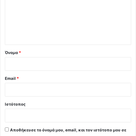
ό
λ
ι
ο
*
Όνομα
*
Email
*
Ιστότοπος
Αποθήκευσε το όνομά μου, email, και τον ιστότοπο μου σε