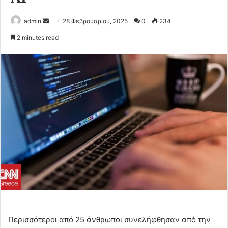
Send
admin
28 Φεβρουαρίου, 2025
0
234
an
2 minutes read
email
Περισσότεροι από 25 άνθρωποι συνελήφθησαν από την