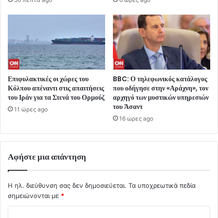
Επιφυλακτικές οι χώρες του
BBC: Ο τηλεφωνικός κατάλογος
Κόλπου απέναντι στις απαιτήσεις
που οδήγησε στην «Αράχνη», τον
του Ιράν για τα Στενά του Ορμούζ
αρχηγό των μυστικών υπηρεσιών
του Άσαντ
11 ώρες ago
16 ώρες ago
Αφήστε μια απάντηση
Η ηλ. διεύθυνση σας δεν δημοσιεύεται.
Τα υποχρεωτικά πεδία
σημειώνονται με
*
Σ