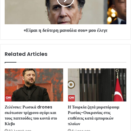
«Είμαι η δεύτερη μανούλα σου» μου έλεγε
Related Articles
Ζελένσκι: Ρωσικά drones
Η Τουρκία ζητά μορατόριουμ
σκότωσαν τρίχρονο αγόρι και
Ρωσίας-Ουκρανίας στις
τους παππούδες του κοντά στο
επιθέσεις κατά εμπορικών
Κίεβο
πλοίων
50 λεπτά ago
6 ώρες ago