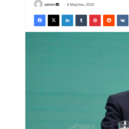
Send
admin
4 Μαρτίου, 2025
an
Facebook
X
LinkedIn
Tumblr
Pinterest
Reddit
email