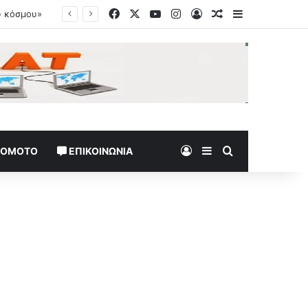
Facebook
X
YouTube
Instagram
Log In
Random Article
Sidebar
Log In
Sidebar
Search for
TOMOTO
ΕΠΙΚΟΙΝΩΝΊΑ