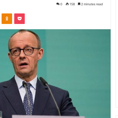
0
158
2 minutes read
VKontakte
Odnoklassniki
Pocket