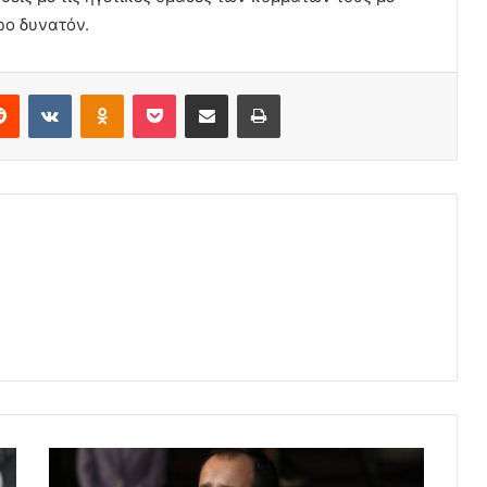
ρο δυνατόν.
erest
Reddit
VKontakte
Odnoklassniki
Pocket
Share via Email
Print