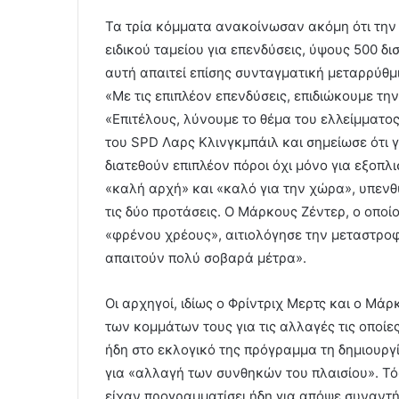
Τα τρία κόμματα ανακοίνωσαν ακόμη ότι την
ειδικού ταμείου για επενδύσεις, ύψους 500 
αυτή απαιτεί επίσης συνταγματική μεταρρύθμι
«Με τις επιπλέον επενδύσεις, επιδιώκουμε τη
«Επιτέλους, λύνουμε το θέμα του ελλείμματος
του SPD Λαρς Κλινγκμπάιλ και σημείωσε ότι γ
διατεθούν επιπλέον πόροι όχι μόνο για εξοπλι
«καλή αρχή» και «καλό για την χώρα», υπενθυ
τις δύο προτάσεις. Ο Μάρκους Ζέντερ, ο οπο
«φρένου χρέους», αιτιολόγησε την μεταστροφ
απαιτούν πολύ σοβαρά μέτρα».
Οι αρχηγοί, ιδίως ο Φρίντριχ Μερτς και ο Μά
των κομμάτων τους για τις αλλαγές τις οποί
ήδη στο εκλογικό της πρόγραμμα τη δημιουργί
για «αλλαγή των συνθηκών του πλαισίου». Τ
είχαν προγραμματίσει ήδη για απόψε συναντή