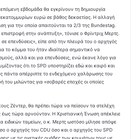
 επόμενη εβδομάδα θα εγκρίνουν τη δημιουργία
δισεκατομμυρίων ευρώ σε βάθος δεκαετίας. Η αλλαγή
ση για την οποία απαιτούνται τα 2/3 της Bundestag.
ν επιστροφή στην ανάπτυξη», τόνισε ο Φρίντριχ Μερτς.
 σε επενδύσεις», είπε από την πλευρά του ο αρχηγός
ια το κόμμα του ήταν ιδιαίτερα σημαντικό να
σμούς, αλλά και για επενδύσεις, ενώ έκανε λόγο για
μίζοντας ότι το SPD υποστηρίζει εδώ και καιρό και
ίος πάντα απέρριπτε το ενδεχόμενο χαλάρωσης του
ή του μιλώντας για «σοβαρές εποχές οι οποίες
ρκους Ζέντερ, θα πρέπει τώρα να πείσουν τα στελέχη
ες έως τώρα αρνούνταν. Η Χριστιανική Ένωση απέκλειε
α ειδικών ταμείων, ο κ. Μερτς ωστόσο μίλησε απόψε
όσο ο αρχηγός του CDU όσο και ο αρχηγός του SPD
σεις με τις ηγετικές ομάδες των κομμάτων τους με