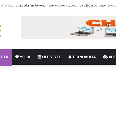
σέσκα Τόκα «πυρπολεί» το Instagram
ΤΗΤΑ
ΥΓΕΊΑ
LIFESTYLE
ΤΕΧΝΟΛΟΓΊΑ
AU