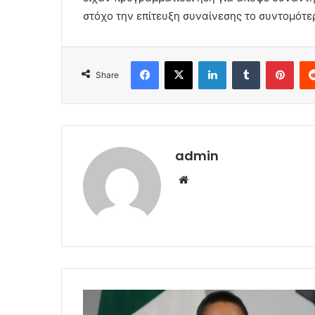
στόχο την επίτευξη συναίνεσης το συντομότε
Facebook
X
LinkedIn
Tumblr
Pint
Share
admin
Website