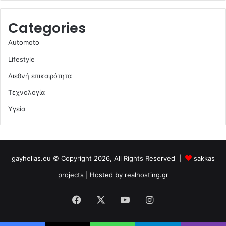
Categories
Automoto
Lifestyle
Διεθνή επικαιρότητα
Τεχνολογία
Υγεία
gayhellas.eu © Copyright 2026, All Rights Reserved |
sakkas
projects
| Hosted by
realhosting.gr
Facebook
X
YouTube
Instagram