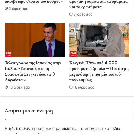
ακριβότερο στρατό του κόσμου»
αμυντική συμφωνία, τα οράματα
και τα ερωτήματα
3 ώρες ago
8 ώρες ago
Τελεσίγραφο της Ισπανίας στην
Κονγκό: Πάνω από 4.000
Ιταλία: «Επαναφέρετε τη
κρούσματα Έμπολα – Η δεύτερη
Συμφωνία Σένγκεν έως τις 9
μεγαλύτερη επιδημία του ιού
Αυγούστου»
παγκοσμίως
13 ώρες ago
18 ώρες ago
Αφήστε μια απάντηση
Η ηλ. διεύθυνση σας δεν δημοσιεύεται.
Τα υποχρεωτικά πεδία