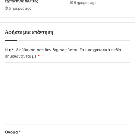
εξαπάτησε πολίτες
6 ημέρες ago
5 ημέρες ago
Αφήστε μια απάντηση
Η ηλ. διεύθυνση σας δεν δημοσιεύεται.
Τα υποχρεωτικά πεδία
σημειώνονται με
*
Σ
χ
ό
λ
ι
ο
*
Όνομα
*