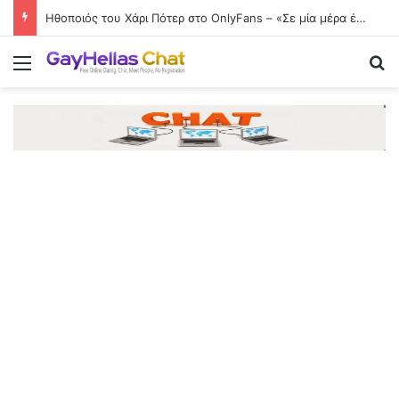
Ηθοποιός του Χάρι Πότερ στο OnlyFans – «Σε μία μέρα έβγαλα 17.500 ευρώ»
Menu
Se