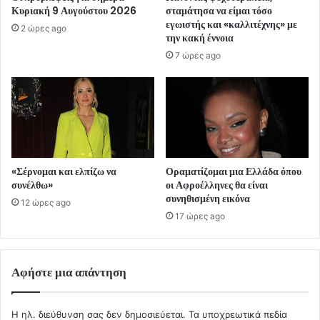
Κυριακή 9 Αυγούστου 2026
σταμάτησα να είμαι τόσο
εγωιστής και «καλλιτέχνης» με
2 ώρες ago
την κακή έννοια
7 ώρες ago
«Σέρνομαι και ελπίζω να
Οραματίζομαι μια Ελλάδα όπου
συνέλθω»
οι Αφροέλληνες θα είναι
συνηθισμένη εικόνα
12 ώρες ago
17 ώρες ago
Αφήστε μια απάντηση
Η ηλ. διεύθυνση σας δεν δημοσιεύεται.
Τα υποχρεωτικά πεδία