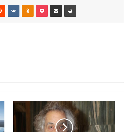
erest
Reddit
VKontakte
Odnoklassniki
Pocket
Share via Email
Print