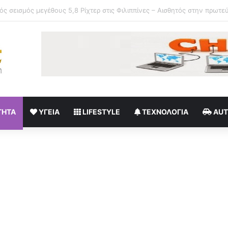
κογενειακές στιγμές με τον σύζυγό της Γιώργο Μπούσαλη στη Σαντορίν
ΤΗΤΑ
ΥΓΕΊΑ
LIFESTYLE
ΤΕΧΝΟΛΟΓΊΑ
AU