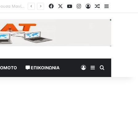
Facebook
X
YouTube
Instagram
Log In
Random Article
Sidebar
η
Log In
Sidebar
Search for
TOMOTO
ΕΠΙΚΟΙΝΩΝΊΑ