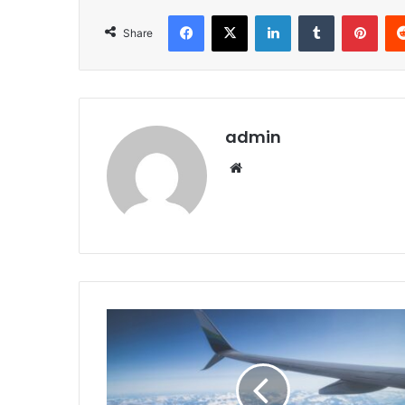
Facebook
X
LinkedIn
Tumblr
Pint
Share
admin
Website