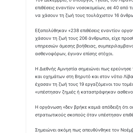
επιθέσεις εναντίον νοσοκομείων, σε 40 από τ
να χάσουν τη ζωή τους τουλάχιστον 16 άνθρω
Εξαπολύθηκαν «238 επιθέσεις εναντίον οργα
χάσουν τη ζωή τους 206 άνθρωποι, είχε προ
υπηρεσιών άμεσης βοήθειας, συμπεριλαμβαν
ασθενοφόρων, έγιναν επίσης στόχοι.
Η Διεθνής Αμνηστία σημειώνει πως ερεύνησε 
και οχημάτων στη Βηρυτό και στον νότιο Λίβα
έχασαν τη ζωή τους 19 εργαζόμενοι του τομέα
«υπέστησαν ζημιές ή καταστράφηκαν ασθενοφ
Η οργάνωση «δεν βρήκε καμιά απόδειξη ότι ο
στρατιωτικούς σκοπούς όταν υπέστησαν επιθέσ
Σημειώνει ακόμη πως απευθύνθηκε τον Νοέμβ