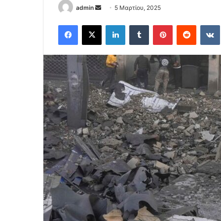
Send
admin
5 Μαρτίου, 2025
an
Facebook
X
LinkedIn
Tumblr
Pinterest
Reddit
email