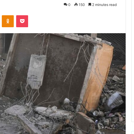
0
150
2 minutes read
VKontakte
Odnoklassniki
Pocket