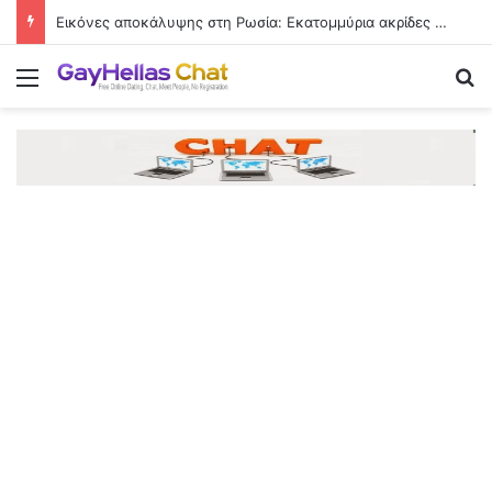
Εικόνες αποκάλυψης στη Ρωσία: Εκατομμύρια ακρίδες σκοτείνιασαν τον ουρανό
Menu
Se