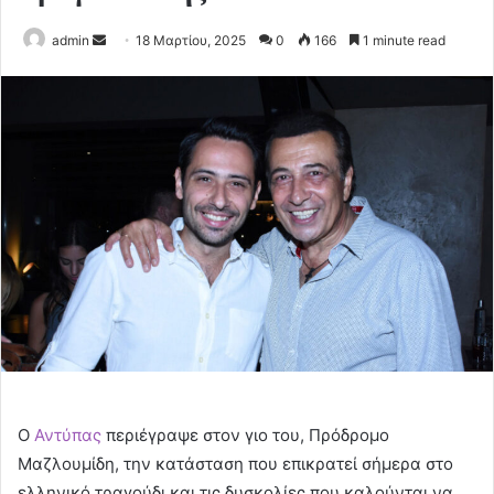
Send
admin
18 Μαρτίου, 2025
0
166
1 minute read
an
email
Ο
Αντύπας
περιέγραψε στον γιο του, Πρόδρομο
Μαζλουμίδη, την κατάσταση που επικρατεί σήμερα στο
ελληνικό τραγούδι και τις δυσκολίες που καλούνται να