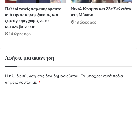
Πολλοί γονείς παρασυρόμαστε
Νικόλ Κίντμαν και Ζόε Σαλντάνα
από την άσκηση εξουσίας και
στη Μύκονο
ξεφεύγουμε, χωρίς να το
19 ώρες ago
καταλαβαίνουμε
14 ώρες ago
Αφήστε μια απάντηση
Η ηλ. διεύθυνση σας δεν δημοσιεύεται.
Τα υποχρεωτικά πεδία
σημειώνονται με
*
Σ
χ
ό
λ
ι