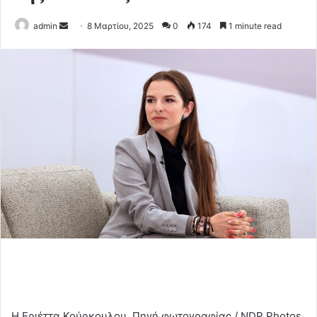
Send
admin
8 Μαρτίου, 2025
0
174
1 minute read
an
email
Η Εριέττα Κούρκουλου, Πηγή φωτογραφίας / NDP Photos