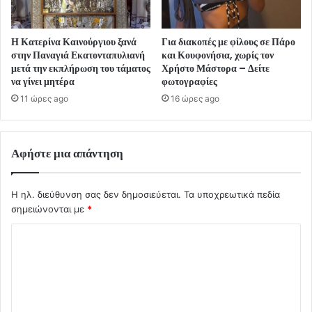
Η Κατερίνα Καινούργιου ξανά
Για διακοπές με φίλους σε Πάρο
στην Παναγιά Εκατονταπυλιανή
και Κουφονήσια, χωρίς τον
μετά την εκπλήρωση του τάματος
Χρήστο Μάστορα – Δείτε
να γίνει μητέρα
φωτογραφίες
11 ώρες ago
16 ώρες ago
Αφήστε μια απάντηση
Η ηλ. διεύθυνση σας δεν δημοσιεύεται.
Τα υποχρεωτικά πεδία
σημειώνονται με
*
Σ
χ
ό
λ