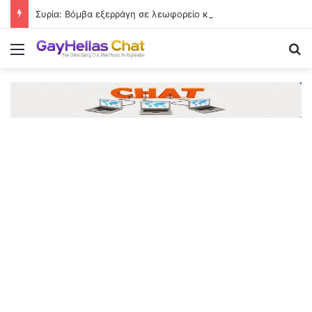
Συρία: Βόμβα εξερράγη σε λεωφορείο κοντά στη Δαμασκό – Τουλάχιστον 2 νεκροί και 13 τραυματίες
Menu
Se