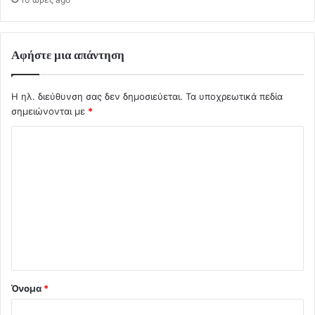
Αφήστε μια απάντηση
Η ηλ. διεύθυνση σας δεν δημοσιεύεται.
Τα υποχρεωτικά πεδία
σημειώνονται με
*
Σ
χ
ό
λ
ι
ο
*
Όνομα
*