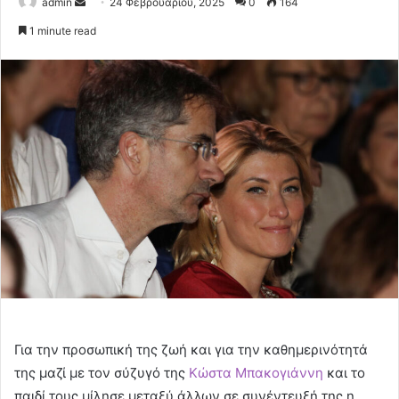
Send
admin
24 Φεβρουαρίου, 2025
0
164
an
1 minute read
email
Για την προσωπική της ζωή και για την καθημερινότητά
της μαζί με τον σύζυγό της
Κώστα Μπακογιάννη
και το
παιδί τους μίλησε μεταξύ άλλων σε συνέντευξή της η