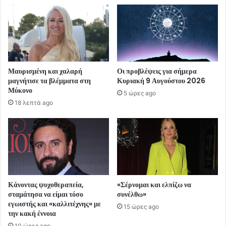
Μαυρισμένη και χαλαρή
Οι προβλέψεις για σήμερα
μαγνήτισε τα βλέμματα στη
Κυριακή 9 Αυγούστου 2026
Μύκονο
5 ώρες ago
18 λεπτά ago
Κάνοντας ψυχοθεραπεία,
«Σέρνομαι και ελπίζω να
σταμάτησα να είμαι τόσο
συνέλθω»
εγωιστής και «καλλιτέχνης» με
15 ώρες ago
την κακή έννοια
10 ώρες ago