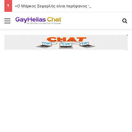
«Ο Μάρκος Σεφερλής είναι περήφανος για μένα που είμαι εργατικός»
Menu
Se