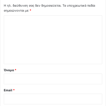
Η ηλ. διεύθυνση σας δεν δημοσιεύεται.
Τα υποχρεωτικά πεδία
σημειώνονται με
*
Σ
χ
ό
λ
ι
ο
*
Όνομα
*
Email
*