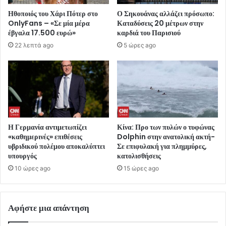
Ηθοποιός του Χάρι Πότερ στο
Ο Σηκουάνας αλλάζει πρόσωπο:
OnlyFans – «Σε μία μέρα
Καταδύσεις 20 μέτρων στην
έβγαλα 17.500 ευρώ»
καρδιά του Παρισιού
22 λεπτά ago
5 ώρες ago
Η Γερμανία αντιμετωπίζει
Κίνα: Προ των πυλών ο τυφώνας
«καθημερινές» επιθέσεις
Dolphin στην ανατολική ακτή-
υβριδικού πολέμου αποκαλύπτει
Σε επιφυλακή για πλημμύρες,
υπουργός
κατολισθήσεις
10 ώρες ago
15 ώρες ago
Αφήστε μια απάντηση