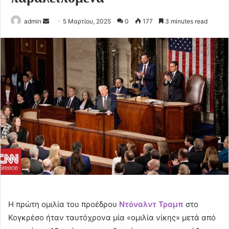
Send
admin
5 Μαρτίου, 2025
0
177
3 minutes read
an
email
Η πρώτη ομιλία του προέδρου
Ντόναλντ Τραμπ
στο
Κογκρέσο ήταν ταυτόχρονα μία «ομιλία νίκης» μετά από