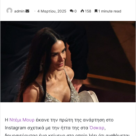
Send
admin
4 Μαρτίου, 2025
0
158
1 minute read
an
email
Η
Ντέμι Μουρ
έκανε την πρώτη της ανάρτηση στο
Instagram σχετικά με την ήττα της στα
Όσκαρ
,
δημοσιεύοντας ένα κείμενο στο οποίο λέει ότι αισθάνεται