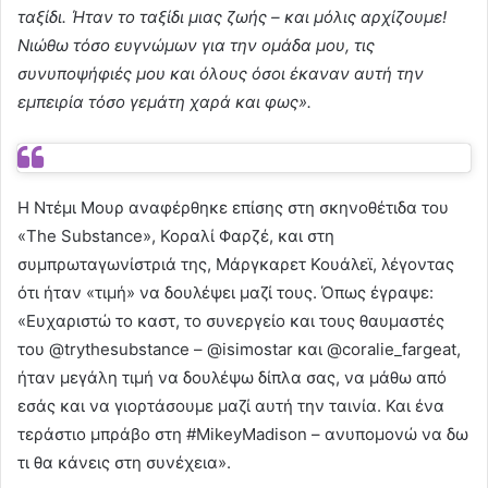
ταξίδι. Ήταν το ταξίδι μιας ζωής – και μόλις αρχίζουμε!
Νιώθω τόσο ευγνώμων για την ομάδα μου, τις
συνυποψήφιές μου και όλους όσοι έκαναν αυτή την
εμπειρία τόσο γεμάτη χαρά και φως».
Η Ντέμι Μουρ αναφέρθηκε επίσης στη σκηνοθέτιδα του
«The Substance», Κοραλί Φαρζέ, και στη
συμπρωταγωνίστριά της, Μάργκαρετ Κουάλεϊ, λέγοντας
ότι ήταν «τιμή» να δουλέψει μαζί τους. Όπως έγραψε:
«Ευχαριστώ το καστ, το συνεργείο και τους θαυμαστές
του @trythesubstance – @isimostar και @coralie_fargeat,
ήταν μεγάλη τιμή να δουλέψω δίπλα σας, να μάθω από
εσάς και να γιορτάσουμε μαζί αυτή την ταινία. Και ένα
τεράστιο μπράβο στη #MikeyMadison – ανυπομονώ να δω
τι θα κάνεις στη συνέχεια».