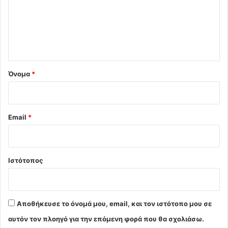
λ
ι
ο
*
Όνομα
*
Email
*
Ιστότοπος
Αποθήκευσε το όνομά μου, email, και τον ιστότοπο μου σε
αυτόν τον πλοηγό για την επόμενη φορά που θα σχολιάσω.