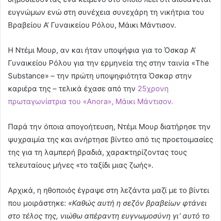
ευγνώμων ενώ στη συνέχεια συνεχάρη τη νικήτρια του
Βραβείου Α’ Γυναικείου Ρόλου, Μάικι Μάντισον.
Η Ντέμι Μουρ, αν και ήταν υποψήφια για το Όσκαρ Α’
Γυναικείου Ρόλου για την ερμηνεία της στην ταινία «The
Substance» – την πρώτη υποψηφιότητα Όσκαρ στην
καριέρα της – τελικά έχασε από την
25χρονη
πρωταγωνίστρια του «Anora», Μάικι Μάντισον.
Παρά την όποια απογοήτευση, Ντέμι Μουρ διατήρησε την
ψυχραιμία της και ανήρτησε βίντεο από τις προετοιμασίες
της για τη λαμπερή βραδιά, χαρακτηρίζοντας τους
τελευταίους μήνες «το ταξίδι μιας ζωής».
Αρχικά, η ηθοποιός έγραψε στη λεζάντα μαζί με το βίντει
που μοιράστηκε:
«Καθώς αυτή η σεζόν βραβείων φτάνει
στο τέλος της, νιώθω απέραντη ευγνωμοσύνη γι’ αυτό το