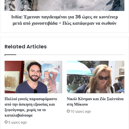
Ινδία: Έμειναν παγιδευμένοι για 36 ώρες σε κοντέινερ
μετά από χιονοστιβάδα - Πώς κατάφεραν να σωθούν
Related Articles
Πολλοί γονείς παρασυρόμαστε
Νικόλ Κίντμαν και Ζόε Σαλντάνα
από την άσκηση εξουσίας και
στη Μύκονο
ξεφεύγουμε, χωρίς να το
10 ώρες ago
καταλαβαίνουμε
5 ώρες ago