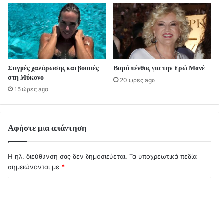
Στιγμές χαλάρωσης και βουτιές
Βαρύ πένθος για την Υρώ Μανέ
στη Μύκονο
20 ώρες ago
15 ώρες ago
Αφήστε μια απάντηση
Η ηλ. διεύθυνση σας δεν δημοσιεύεται.
Τα υποχρεωτικά πεδία
σημειώνονται με
*
Σ
χ
ό