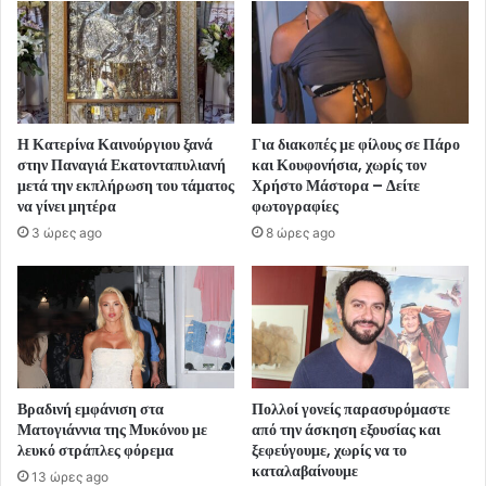
Η Κατερίνα Καινούργιου ξανά
Για διακοπές με φίλους σε Πάρο
στην Παναγιά Εκατονταπυλιανή
και Κουφονήσια, χωρίς τον
μετά την εκπλήρωση του τάματος
Χρήστο Μάστορα – Δείτε
να γίνει μητέρα
φωτογραφίες
3 ώρες ago
8 ώρες ago
Βραδινή εμφάνιση στα
Πολλοί γονείς παρασυρόμαστε
Ματογιάννια της Μυκόνου με
από την άσκηση εξουσίας και
λευκό στράπλες φόρεμα
ξεφεύγουμε, χωρίς να το
καταλαβαίνουμε
13 ώρες ago