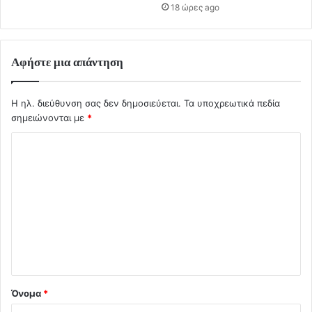
18 ώρες ago
Αφήστε μια απάντηση
Η ηλ. διεύθυνση σας δεν δημοσιεύεται.
Τα υποχρεωτικά πεδία
σημειώνονται με
*
Σ
χ
ό
λ
ι
ο
*
Όνομα
*