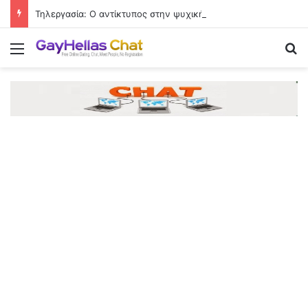
Τηλεργασία: Ο αντίκτυπος στην ψυχική υγεία και το «δικαίωμα στην αποσύνδεση»
Menu
Se