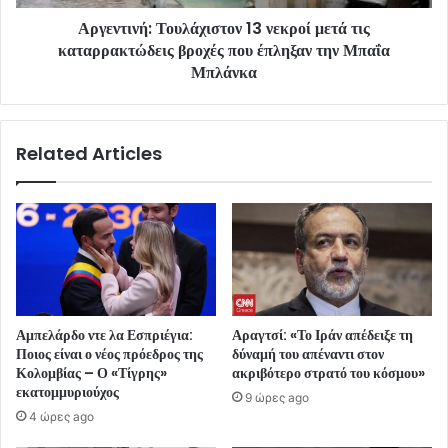
Αργεντινή: Τουλάχιστον 13 νεκροί μετά τις
καταρρακτώδεις βροχές που έπληξαν την Μπαΐα
Μπλάνκα
Related Articles
Αμπελάρδο ντε λα Εσπριέγια:
Αραγτσί: «Το Ιράν απέδειξε τη
Ποιος είναι ο νέος πρόεδρος της
δύναμή του απέναντι στον
Κολομβίας – Ο «Τίγρης»
ακριβότερο στρατό του κόσμου»
εκατομμυριούχος
9 ώρες ago
4 ώρες ago