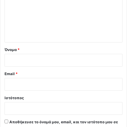
ό
λ
ι
ο
*
Όνομα
*
Email
*
Ιστότοπος
Αποθήκευσε το όνομά μου, email, και τον ιστότοπο μου σε