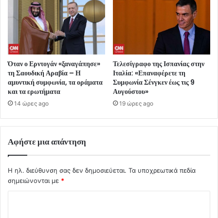
Όταν ο Ερντογάν «ξαναγάπησε»
Τελεσίγραφο της Ισπανίας στην
τη Σαουδική Αραβία – Η
Ιταλία: «Επαναφέρετε τη
αμυντική συμφωνία, τα οράματα
Συμφωνία Σένγκεν έως τις 9
και τα ερωτήματα
Αυγούστου»
14 ώρες ago
19 ώρες ago
Αφήστε μια απάντηση
Η ηλ. διεύθυνση σας δεν δημοσιεύεται.
Τα υποχρεωτικά πεδία
σημειώνονται με
*
Σ
χ