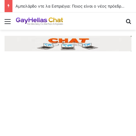
Αμπελάρδο ντε λα Εσπριέγια: Ποιος είναι ο νέος πρόεδρος της Κολομβίας – Ο «Τίγρης» εκατομμυριούχος
Menu
Se