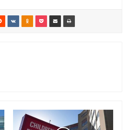
erest
Reddit
VKontakte
Odnoklassniki
Pocket
Share via Email
Print