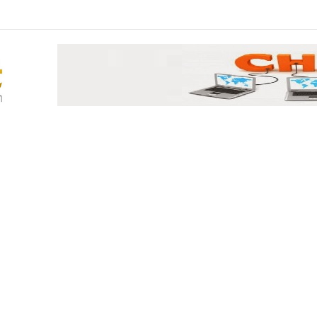
κος Σεφερλής είναι περήφανος για μένα που είμαι εργατικός»