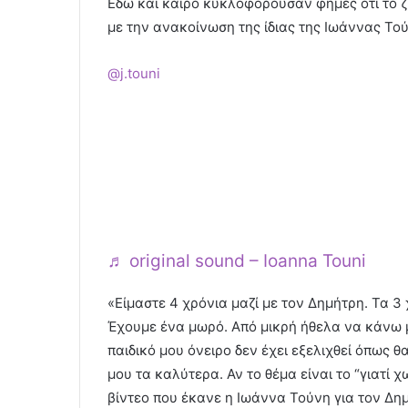
Εδώ και καιρό κυκλοφορούσαν φήμες ότι το ζ
με την ανακοίνωση της ίδιας της Ιωάννας Τού
@j.touni
Παρακαλώ πολύ να σεβαστείτε ότι υ
μέση και να σταματήσετε να «τραβάτ
Υπάρχουν πολύ πιο σημαντικά πράγμ
δημοσιογράφοι, όπως η κινητοποίηση
στις 28 του μήνα!!! Ευχαριστώ
♬ original sound – Ioanna Touni
«Είμαστε 4 χρόνια μαζί με τον Δημήτρη. Τα 
Έχουμε ένα μωρό. Από μικρή ήθελα να κάνω μί
παιδικό μου όνειρο δεν έχει εξελιχθεί όπως 
μου τα καλύτερα. Αν το θέμα είναι το “γιατί
βίντεο που έκανε η Ιωάννα Τούνη για τον Δη