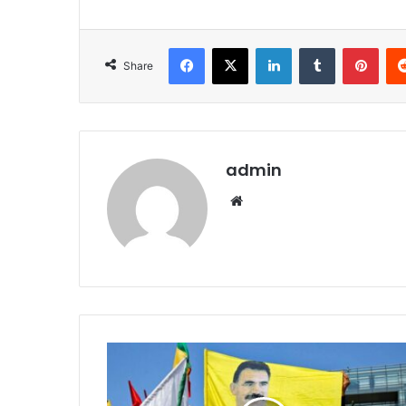
Facebook
X
LinkedIn
Tumblr
Pint
Share
admin
Website