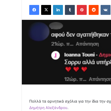
an
Facebook
X
LinkedIn
Tumblr
Pinterest
Reddit
email
Πολλά τα αρνητικά σχόλια για την ίδια την σ
Δημήτρη Αλεξάνδρου
.