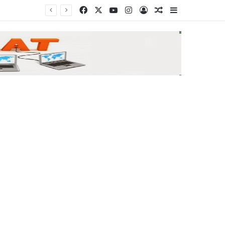
Facebook
X
YouTube
Instagram
Log In
Random Article
Sidebar