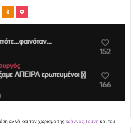
VKontakte
Odnoklassniki
Pocket
χέση αλλά και τον χωρισμό της
Ιωάννας Τούνη
και του