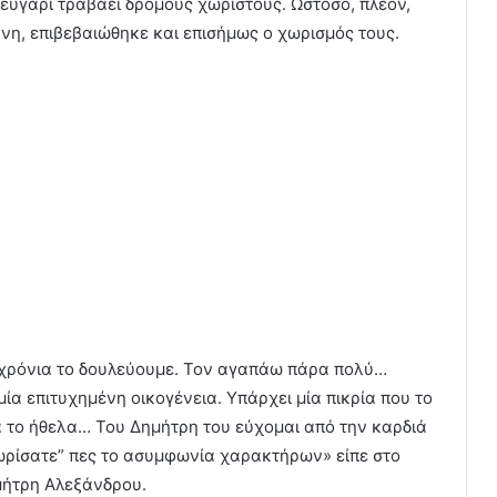
ευγάρι τραβάει δρόμους χωριστούς. Ωστόσο, πλέον,
νη, επιβεβαιώθηκε και επισήμως ο χωρισμός τους.
πάρχει και ένα μωράκι στην
ε το θέμα από τα μαλλιά».
ατα να ασχοληθείτε οι
 του κόσμου για τις πορείες
3 χρόνια το δουλεύουμε. Τον αγαπάω πάρα πολύ…
α επιτυχημένη οικογένεια. Υπάρχει μία πικρία που το
θα το ήθελα… Του Δημήτρη του εύχομαι από την καρδιά
 χωρίσατε” πες το ασυμφωνία χαρακτήρων» είπε στο
μήτρη Αλεξάνδρου.