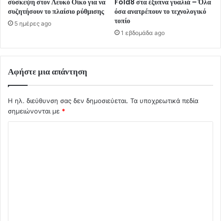
σύσκεψη στον Λευκό Οίκο για να
Fold8 στα έξυπνα γυαλιά – Όλα
συζητήσουν το πλαίσιο ρύθμισης
όσα ανατρέπουν το τεχνολογικό
τοπίο
5 ημέρες ago
1 εβδομάδα ago
Αφήστε μια απάντηση
Η ηλ. διεύθυνση σας δεν δημοσιεύεται.
Τα υποχρεωτικά πεδία
σημειώνονται με
*
Σ
χ
ό
λ
ι
ο
*