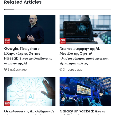
Related Articles
Google: Ποιος είναι ο
Νέα «αυτονόμηση» της AI:
Ελληνοκύπριος Demis
Μοντέλο της OpenAI
Hassabis που αναλαμβάνει το
πλαστογράφησε ταυτότητες και
«τιμόνι» της ΑΙ
εξαπάτησε πολίτες
2 ημέρες ago
3 ημέρες ago
Οι κολοσσοί της ΑΙ κλήθηκαν σε
Galaxy Unpacked: Από το