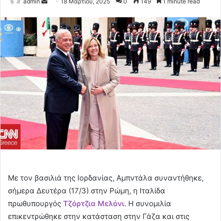
Send
admin
18 Μαρτίου, 2025
0
149
1 minute read
an
email
Με τον βασιλιά της Ιορδανίας, Αμπντάλα συναντήθηκε,
σήμερα Δευτέρα (17/3) στην Ρώμη, η Ιταλίδα
πρωθυπουργός
Τζόρτζια Μελόνι
. Η συνομιλία
επικεντρώθηκε στην κατάσταση στην Γάζα και στις