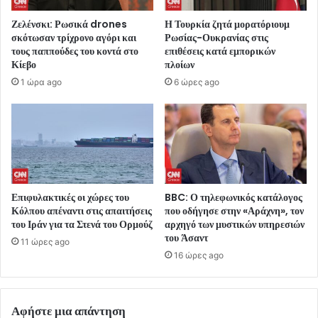
Ζελένσκι: Ρωσικά drones
Η Τουρκία ζητά μορατόριουμ
σκότωσαν τρίχρονο αγόρι και
Ρωσίας-Ουκρανίας στις
τους παππούδες του κοντά στο
επιθέσεις κατά εμπορικών
Κίεβο
πλοίων
1 ώρα ago
6 ώρες ago
Επιφυλακτικές οι χώρες του
BBC: Ο τηλεφωνικός κατάλογος
Κόλπου απέναντι στις απαιτήσεις
που οδήγησε στην «Αράχνη», τον
του Ιράν για τα Στενά του Ορμούζ
αρχηγό των μυστικών υπηρεσιών
του Άσαντ
11 ώρες ago
16 ώρες ago
Αφήστε μια απάντηση