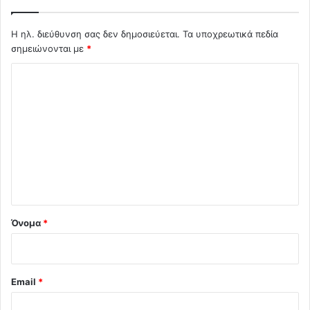
Η ηλ. διεύθυνση σας δεν δημοσιεύεται.
Τα υποχρεωτικά πεδία
σημειώνονται με
*
Σ
χ
ό
λ
ι
ο
*
Όνομα
*
Email
*