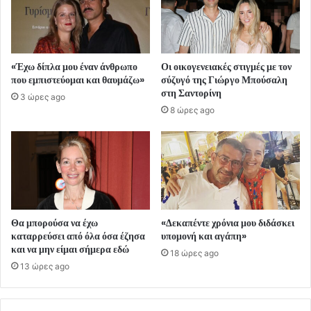
«Έχω δίπλα μου έναν άνθρωπο
Οι οικογενειακές στιγμές με τον
που εμπιστεύομαι και θαυμάζω»
σύζυγό της Γιώργο Μπούσαλη
στη Σαντορίνη
3 ώρες ago
8 ώρες ago
Θα μπορούσα να έχω
«Δεκαπέντε χρόνια μου διδάσκει
καταρρεύσει από όλα όσα έζησα
υπομονή και αγάπη»
και να μην είμαι σήμερα εδώ
18 ώρες ago
13 ώρες ago