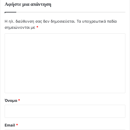
Αφήστε μια απάντηση
Η ηλ. διεύθυνση σας δεν δημοσιεύεται.
Τα υποχρεωτικά πεδία
σημειώνονται με
*
Σ
χ
ό
λ
ι
ο
*
Όνομα
*
Email
*