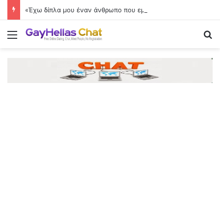
«Έχω δίπλα μου έναν άνθρωπο που εμπιστεύομαι και θαυμάζω»
Menu
Se