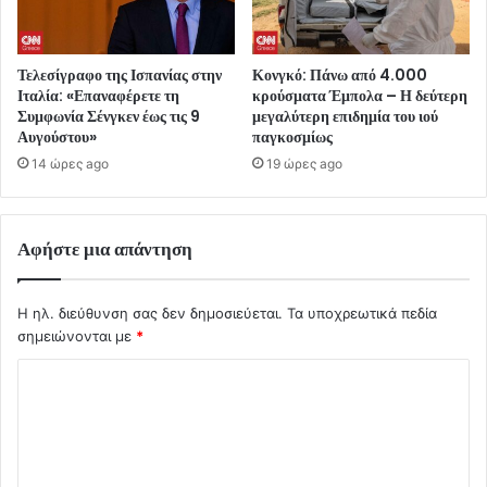
Τελεσίγραφο της Ισπανίας στην
Κονγκό: Πάνω από 4.000
Ιταλία: «Επαναφέρετε τη
κρούσματα Έμπολα – Η δεύτερη
Συμφωνία Σένγκεν έως τις 9
μεγαλύτερη επιδημία του ιού
Αυγούστου»
παγκοσμίως
14 ώρες ago
19 ώρες ago
Αφήστε μια απάντηση
Η ηλ. διεύθυνση σας δεν δημοσιεύεται.
Τα υποχρεωτικά πεδία
σημειώνονται με
*
Σ
χ
ό
λ