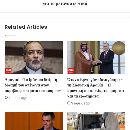
για το μεταναστευτικό
Related Articles
Αραγτσί: «Το Ιράν απέδειξε τη
Όταν ο Ερντογάν «ξαναγάπησε»
δύναμή του απέναντι στον
τη Σαουδική Αραβία – Η
ακριβότερο στρατό του κόσμου»
αμυντική συμφωνία, τα οράματα
και τα ερωτήματα
4 ώρες ago
9 ώρες ago