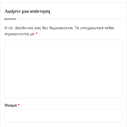
Αφήστε μια απάντηση
Η ηλ. διεύθυνση σας δεν δημοσιεύεται.
Τα υποχρεωτικά πεδία
σημειώνονται με
*
Σ
χ
ό
λ
ι
ο
*
Όνομα
*