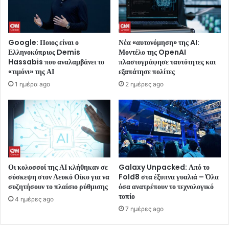
Google: Ποιος είναι ο
Νέα «αυτονόμηση» της AI:
Ελληνοκύπριος Demis
Μοντέλο της OpenAI
Hassabis που αναλαμβάνει το
πλαστογράφησε ταυτότητες και
«τιμόνι» της ΑΙ
εξαπάτησε πολίτες
1 ημέρα ago
2 ημέρες ago
Οι κολοσσοί της ΑΙ κλήθηκαν σε
Galaxy Unpacked: Από το
σύσκεψη στον Λευκό Οίκο για να
Fold8 στα έξυπνα γυαλιά – Όλα
συζητήσουν το πλαίσιο ρύθμισης
όσα ανατρέπουν το τεχνολογικό
τοπίο
4 ημέρες ago
7 ημέρες ago