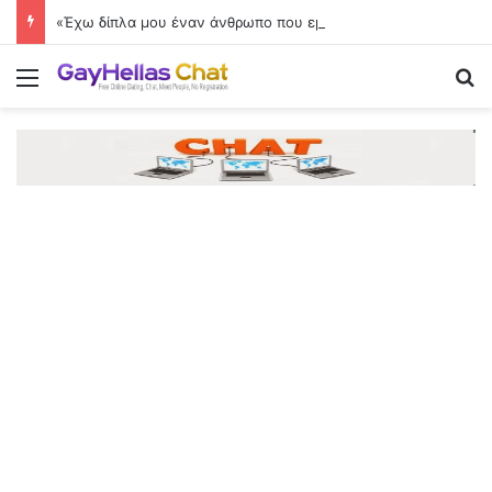
«Έχω δίπλα μου έναν άνθρωπο που εμπιστεύομαι και θαυμάζω»
Menu
Se