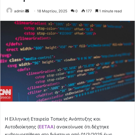
Send
admin
18 Μαρτίου, 2025
0
177
1 minute read
an
email
Η Ελληνική Εταιρεία Τοπικής Ανάπτυξης και
Αυτοδιοίκησης (
ΕΕΤΑΑ
) ανακοίνωσε ότι δέχτηκε
κυβερνοεπίθεση στο διάστημα από 01/3/2025 έως