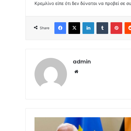
Κρεμλίνο είπε ότι δεν δύναται να προβεί σε 
Facebook
X
LinkedIn
Tumblr
Pint
Share
admin
Website