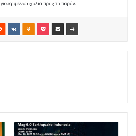
συγκεκριμένα σχόλια προς το παρόν.
erest
Reddit
VKontakte
Odnoklassniki
Pocket
Share via Email
Print