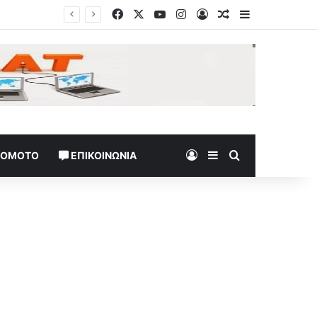
Facebook
X
YouTube
Instagram
Log In
Random Article
Sidebar
η»
Log In
Sidebar
Search for
TOMOTO
ΕΠΙΚΟΙΝΩΝΊΑ