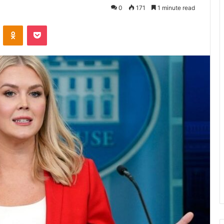
0
171
1 minute read
VKontakte
Odnoklassniki
Pocket