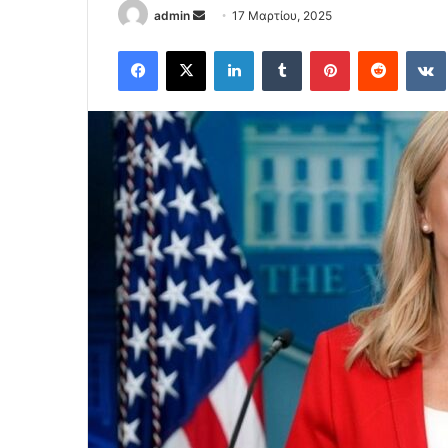
Send
admin
17 Μαρτίου, 2025
an
Facebook
X
LinkedIn
Tumblr
Pinterest
Reddit
email