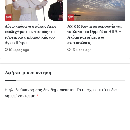
Λόγω καύσωνα ο πάπας Λέων
Axios: Κοντά σε συμφωνία για
υποδέχθηκε τους πιστούς στο
τα Στενά του Ορμούζ οι ΗΠΑ –
εσωτερικό της βασιλικής του
Ακόμη και σήμερα οι
Αγίου Πέτρου
ανακοινώσεις
10 ώρες ago
15 ώρες ago
Αφήστε μια απάντηση
Η ηλ. διεύθυνση σας δεν δημοσιεύεται.
Τα υποχρεωτικά πεδία
σημειώνονται με
*
Σ
χ
ό