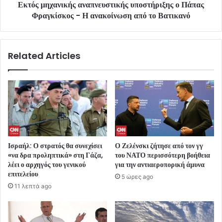
Εκτός μηχανικής αναπνευστικής υποστήριξης ο Πάπας
Φραγκίσκος - Η ανακοίνωση από το Βατικανό
Related Articles
Ισραήλ: Ο στρατός θα συνεχίσει
Ο Ζελένσκι ζήτησε από τον γγ
«να δρα προληπτικά» στη Γάζα,
του ΝΑΤΟ περισσότερη βοήθεια
λέει ο αρχηγός του γενικού
για την αντιαεροπορική άμυνα
επιτελείου
5 ώρες ago
11 λεπτά ago