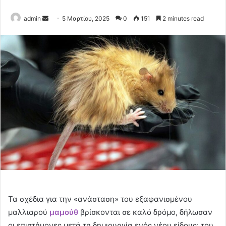
Send
admin
5 Μαρτίου, 2025
0
151
2 minutes read
an
email
Τα σχέδια για την «ανάσταση» του εξαφανισμένου
μαλλιαρού
μαμούθ
βρίσκονται σε καλό δρόμο, δήλωσαν
οι επιστήμονες μετά τη δημιουργία ενός νέου είδους: του