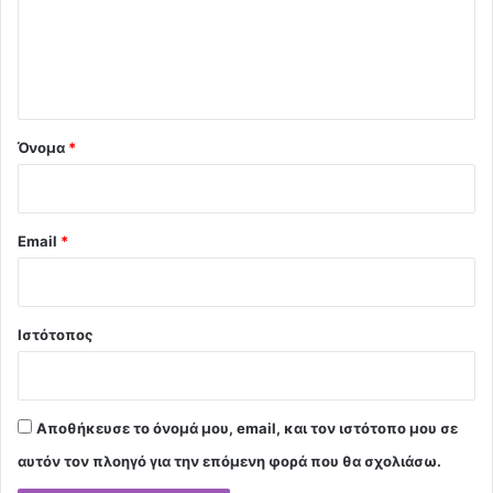
λ
ι
ο
*
Όνομα
*
Email
*
Ιστότοπος
Αποθήκευσε το όνομά μου, email, και τον ιστότοπο μου σε
αυτόν τον πλοηγό για την επόμενη φορά που θα σχολιάσω.