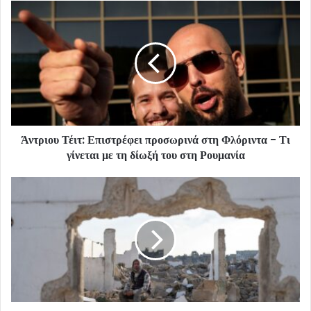
Άντριου Τέιτ: Επιστρέφει προσωρινά στη Φλόριντα - Τι
γίνεται με τη δίωξή του στη Ρουμανία