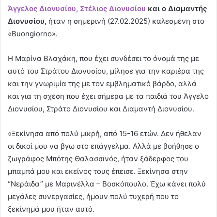
Άγγελος Διονυσίου,
Στέλιος Διονυσίου
και ο Διαμαντής
Διονυσίου,
ήταν η σημερινή (27.02.2025) καλεσμένη στο
«Buongiorno».
Η Μαρίνα Βλαχάκη, που έχει συνδέσει το όνομά της με
αυτό του Στράτου Διονυσίου, μίλησε για την καριέρα της
και την γνωριμία της με τον εμβληματικό βάρδο, αλλά
και για τη σχέση που έχει σήμερα με τα παιδιά του Άγγελο
Διονυσίου, Στράτο Διονυσίου και Διαμαντή Διονυσίου.
«Ξεκίνησα από πολύ μικρή, από 15-16 ετών. Δεν ήθελαν
οι δικοί μου να βγω στο επάγγελμα. Αλλά με βοήθησε ο
ζωγράφος Μπότης Θαλασσινός, ήταν ξάδερφος του
μπαμπά μου και εκείνος τους έπεισε. Ξεκίνησα στην
“Νεράιδα” με Μαρινέλλα – Βοσκόπουλο. Έχω κάνει πολύ
μεγάλες συνεργασίες, ήμουν πολύ τυχερή που το
ξεκίνημά μου ήταν αυτό.