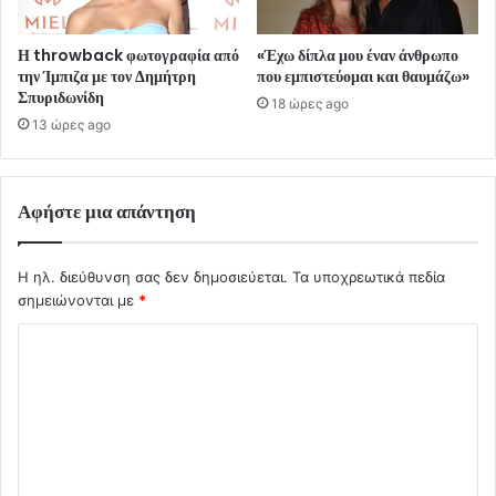
Η throwback φωτογραφία από
«Έχω δίπλα μου έναν άνθρωπο
την Ίμπιζα με τον Δημήτρη
που εμπιστεύομαι και θαυμάζω»
Σπυριδωνίδη
18 ώρες ago
13 ώρες ago
Αφήστε μια απάντηση
Η ηλ. διεύθυνση σας δεν δημοσιεύεται.
Τα υποχρεωτικά πεδία
σημειώνονται με
*
Σ
χ
ό
λ
ι