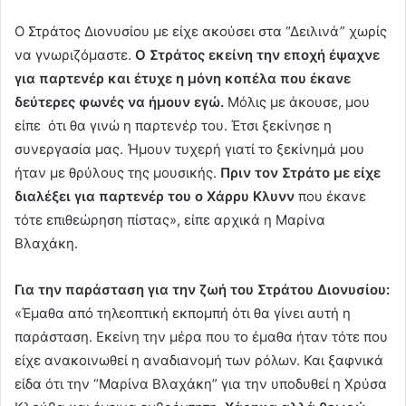
Ο Στράτος Διονυσίου με είχε ακούσει στα “Δειλινά” χωρίς
να γνωριζόμαστε.
Ο Στράτος εκείνη την εποχή έψαχνε
για παρτενέρ και έτυχε η μόνη κοπέλα που έκανε
δεύτερες φωνές να ήμουν εγώ.
Μόλις με άκουσε, μου
είπε ότι θα γινώ η παρτενέρ του. Έτσι ξεκίνησε η
συνεργασία μας. Ήμουν τυχερή γιατί το ξεκίνημά μου
ήταν με θρύλους της μουσικής.
Πριν τον Στράτο με είχε
διαλέξει για παρτενέρ του ο Χάρρυ Κλυνν
που έκανε
τότε επιθεώρηση πίστας», είπε αρχικά η Μαρίνα
Βλαχάκη.
Για την παράσταση για την ζωή του Στράτου Διονυσίου:
«Έμαθα από τηλεοπτική εκπομπή ότι θα γίνει αυτή η
παράσταση. Εκείνη την μέρα που το έμαθα ήταν τότε που
είχε ανακοινωθεί η αναδιανομή των ρόλων. Και ξαφνικά
είδα ότι την “Μαρίνα Βλαχάκη” για την υποδυθεί η Χρύσα