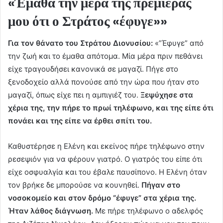
«Έμαθα την μέρα της πρεμιέρας
μου ότι ο Στράτος «έφυγε»»
Για τον θάνατο του Στράτου Διονυσίου:
«”Έφυγε” από
την ζωή και το έμαθα απότομα. Μία μέρα πριν πεθάνει
είχε τραγουδήσει κανονικά σε μαγαζί. Πήγε στο
ξενοδοχείο αλλά πονούσε από την ώρα που ήταν στο
μαγαζί, όπως είχε πει η αμπιγιέζ του.
Ξεψύχησε στα
χέρια της, την πήρε το πρωί τηλέφωνο, και της είπε ότι
πονάει και της είπε να έρθει σπίτι του.
Καθυστέρησε η Ελένη και εκείνος πήρε τηλέφωνο στην
ρεσεψιόν για να φέρουν γιατρό. Ο γιατρός του είπε ότι
είχε οσφυαλγία και του έβαλε παυσίπονο. Η Ελένη όταν
τον βρήκε δε μπορούσε να κουνηθεί.
Πήγαν στο
νοσοκομείο και στον δρόμο “έφυγε” στα χέρια της.
Ήταν λάθος διάγνωση.
Με πήρε τηλέφωνο ο αδελφός