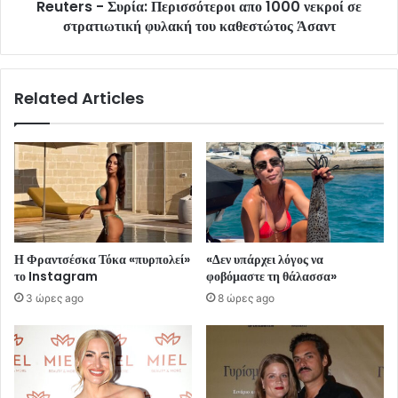
Reuters - Συρία: Περισσότεροι απο 1000 νεκροί σε
στρατιωτική φυλακή του καθεστώτος Άσαντ
Related Articles
Η Φραντσέσκα Τόκα «πυρπολεί»
«Δεν υπάρχει λόγος να
το Instagram
φοβόμαστε τη θάλασσα»
3 ώρες ago
8 ώρες ago