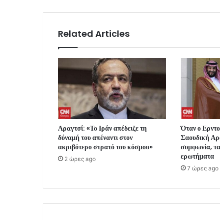
Related Articles
Αραγτσί: «Το Ιράν απέδειξε τη
Όταν ο Ερντ
δύναμή του απέναντι στον
Σαουδική Αρ
ακριβότερο στρατό του κόσμου»
συμφωνία, τα
ερωτήματα
2 ώρες ago
7 ώρες ago