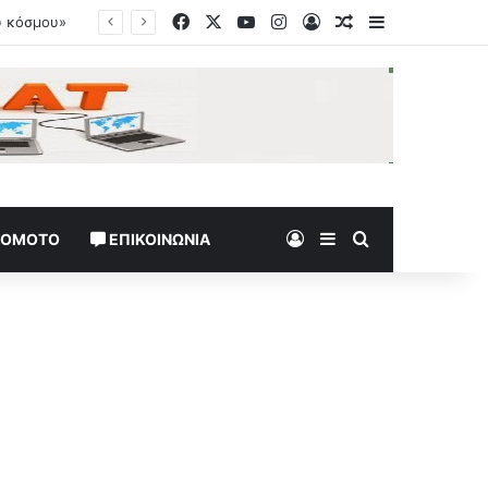
Facebook
X
YouTube
Instagram
Log In
Random Article
Sidebar
Log In
Sidebar
Search for
TOMOTO
ΕΠΙΚΟΙΝΩΝΊΑ