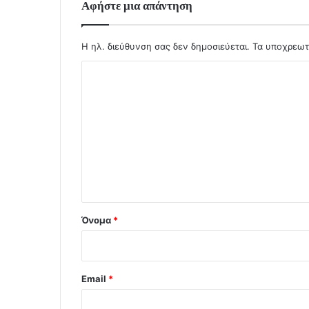
Αφήστε μια απάντηση
Η ηλ. διεύθυνση σας δεν δημοσιεύεται.
Τα υποχρεωτ
Σ
χ
ό
λ
ι
ο
*
Όνομα
*
Email
*