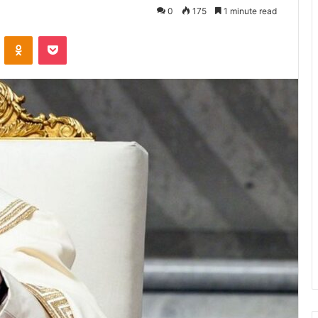
0
175
1 minute read
VKontakte
Odnoklassniki
Pocket