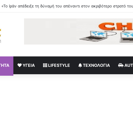
σέσκα Τόκα «πυρπολεί» το Instagram
ΤΗΤΑ
ΥΓΕΊΑ
LIFESTYLE
ΤΕΧΝΟΛΟΓΊΑ
AU