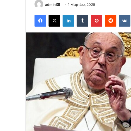
Send
admin
1 Μαρτίου, 2025
an
Facebook
X
LinkedIn
Tumblr
Pinterest
Reddit
email