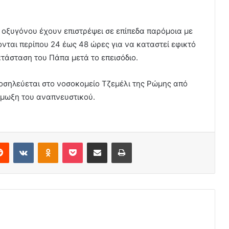
ς οξυγόνου έχουν επιστρέψει σε επίπεδα παρόμοια με
ζονται περίπου 24 έως 48 ώρες για να καταστεί εφικτό
κατάσταση του Πάπα μετά το επεισόδιο.
νοσηλεύεται στο νοσοκομείο Τζεμέλι της Ρώμης από
ίμωξη του αναπνευστικού.
erest
Reddit
VKontakte
Odnoklassniki
Pocket
Share via Email
Print