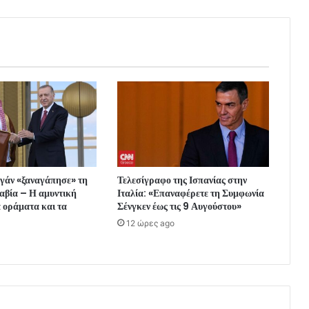
ογάν «ξαναγάπησε» τη
Τελεσίγραφο της Ισπανίας στην
αβία – Η αμυντική
Ιταλία: «Επαναφέρετε τη Συμφωνία
 οράματα και τα
Σένγκεν έως τις 9 Αυγούστου»
12 ώρες ago