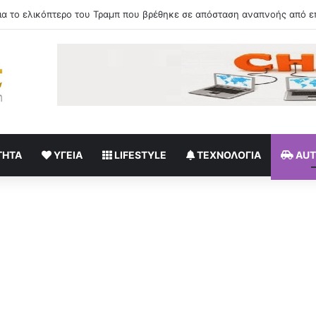
εμφάνιση στα Ματογιάννια της Μυκόνου με λευκό στράπλες φόρεμα
ΤΗΤΑ
ΥΓΕΊΑ
LIFESTYLE
ΤΕΧΝΟΛΟΓΊΑ
AU