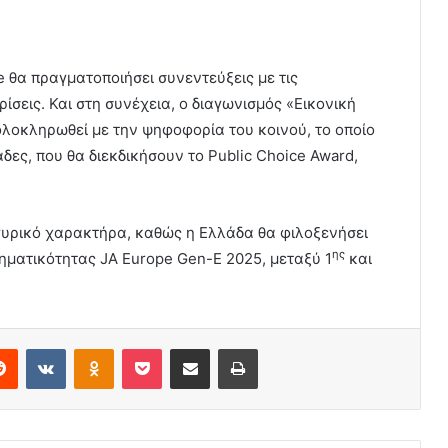
e θα πραγματοποιήσει συνεντεύξεις με τις
ρίσεις. Και στη συνέχεια, ο διαγωνισμός «Εικονική
λοκληρωθεί με την ψηφοφορία του κοινού, το οποίο
άδες, που θα διεκδικήσουν το Public Choice Award,
γυρικό χαρακτήρα, καθώς η Ελλάδα θα φιλοξενήσει
ης
ηματικότητας JA Εurope Gen-E 2025, μεταξύ 1
και
erest
Reddit
VKontakte
Odnoklassniki
Pocket
Share via Email
Print