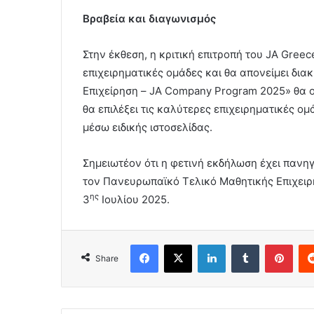
Βραβεία και διαγωνισμός
Στην έκθεση, η κριτική επιτροπή του JA Greec
επιχειρηματικές ομάδες και θα απονείμει διακ
Επιχείρηση – JA Company Program 2025» θα ο
θα επιλέξει τις καλύτερες επιχειρηματικές ομ
μέσω ειδικής ιστοσελίδας.
Σημειωτέον ότι η φετινή εκδήλωση έχει πανη
τον Πανευρωπαϊκό Τελικό Μαθητικής Επιχειρ
ης
3
Ιουλίου 2025.
Facebook
X
LinkedIn
Tumblr
Pint
Share