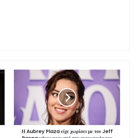
Η Aubrey Plaza είχε χωρίσει με τον Jeff