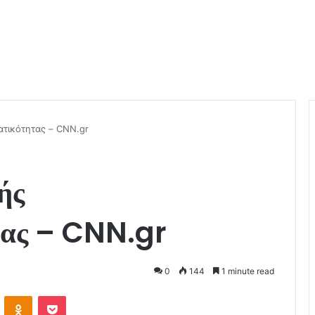
ατικότητας – CNN.gr
ής
τας – CNN.gr
0
144
1 minute read
VKontakte
Odnoklassniki
Pocket