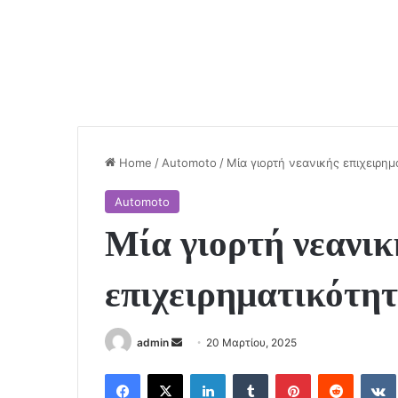
Home
/
Automoto
/
Μία γιορτή νεανικής επιχειρημ
Automoto
Μία γιορτή νεανικ
επιχειρηματικότη
Send
admin
20 Μαρτίου, 2025
an
Facebook
X
LinkedIn
Tumblr
Pinterest
Reddit
email