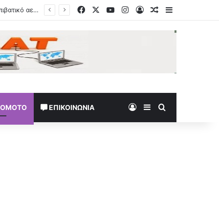
Facebook
X
YouTube
Instagram
Log In
Random Article
Sidebar
Log In
Sidebar
Search for
TOMOTO
ΕΠΙΚΟΙΝΩΝΊΑ