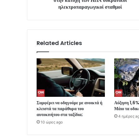
στην κατοχή των ΗΠΑ ουκρανικοί
ηλεκτροπαραγωγικοί σταθμοί
Related Articles
Συμφέρει να οδηγούμε με ανοικτά ή
Αύξηση 1,6%
κλειστά τα παράθυρα του
Μάιο τα οδικ
αυτοκινήτου στα ταξίδια;
4 ημέρες a
10 ώρες ago