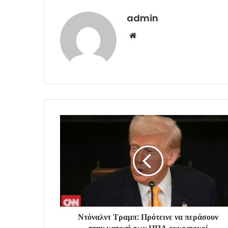
admin
Website
Ντόναλντ Τραμπ: Πρότεινε να περάσουν