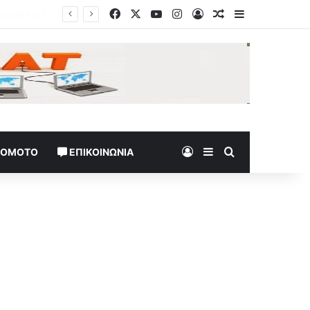
Facebook
X
YouTube
Instagram
Log In
Random Article
Sidebar
Log In
Sidebar
Search for
TOMOTO
ΕΠΙΚΟΙΝΩΝΊΑ