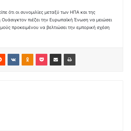
ίπε ότι οι συνομιλίες μεταξύ των ΗΠΑ και της
 Ουάσιγκτον πιέζει την Ευρωπαϊκή Ένωση να μειώσει
γμούς προκειμένου να βελτιώσει την εμπορική σχέση
erest
Reddit
VKontakte
Odnoklassniki
Pocket
Share via Email
Print