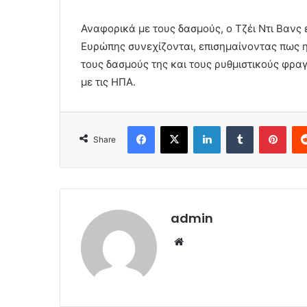
Αναφορικά με τους δασμούς, ο Τζέι Ντι Βανς ε
Ευρώπης συνεχίζονται, επισημαίνοντας πως η
τους δασμούς της και τους ρυθμιστικούς φρα
με τις ΗΠΑ.
Facebook
X
LinkedIn
Tumblr
Pint
Share
admin
Website