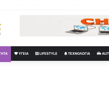
πέντε χρόνια μου διδάσκει υπομονή και αγάπη»
ΤΗΤΑ
ΥΓΕΊΑ
LIFESTYLE
ΤΕΧΝΟΛΟΓΊΑ
AU