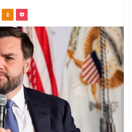
VKontakte
Odnoklassniki
Pocket