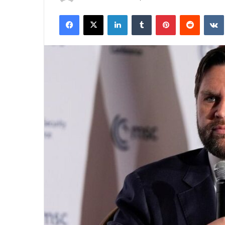
an
Facebook
X
LinkedIn
Tumblr
Pinterest
Reddit
email