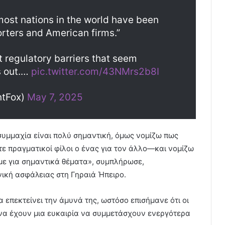
most nations in the world have been
rters and American firms.”
but regulatory barriers that seem
s out.…
pic.twitter.com/43NMrs2b8I
ntFox)
May 7, 2025
συμμαχία είναι πολύ σημαντική, όμως νομίζω πως
τε πραγματικοί φίλοι ο ένας για τον άλλο—και νομίζω
λάμε για σημαντικά θέματα», συμπλήρωσε,
ική ασφάλειας στη Γηραιά Ήπειρο.
να επεκτείνει την άμυνά της, ωστόσο επισήμανε ότι οι
να έχουν μια ευκαιρία να συμμετάσχουν ενεργότερα