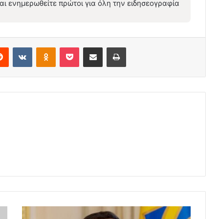
αι ενημερωθείτε πρώτοι για όλη την ειδησεογραφία
erest
Reddit
VKontakte
Odnoklassniki
Pocket
Share via Email
Print