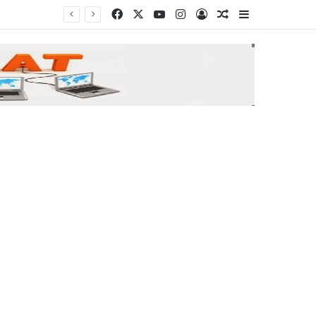
Facebook
X
YouTube
Instagram
Log In
Random Article
Sidebar
Αμπελάρδο ντε λα Εσπριέγια: Ποιος είναι ο νέος πρόεδρος της Κολομβίας – Ο «Τίγρης» εκατομμυριούχος