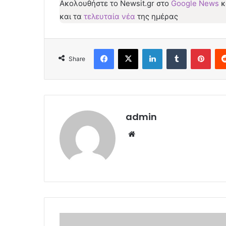
Ακολουθήστε το Νewsit.gr στο
Google News
κ
και τα
τελευταία νέα
της ημέρας
Facebook
X
LinkedIn
Tumblr
Pint
Share
admin
Website