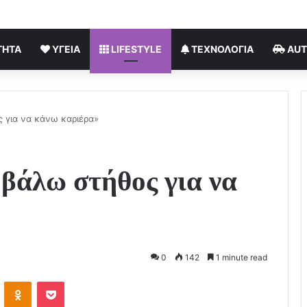
ΤΗΤΑ
ΥΓΕΊΑ
LIFESTYLE
ΤΕΧΝΟΛΟΓΊΑ
AU
 για να κάνω καριέρα»
 βάλω στήθος για να
0
142
1 minute read
VKontakte
Odnoklassniki
Pocket