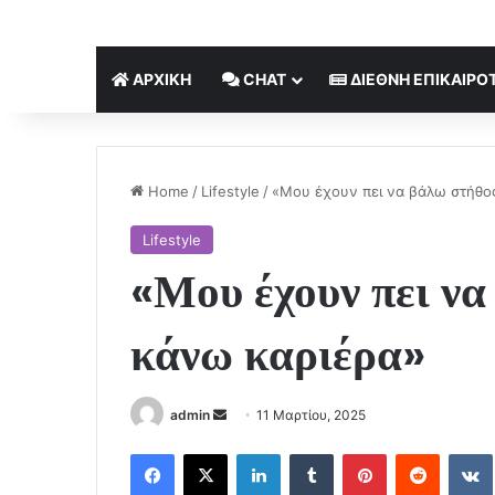
ΑΡΧΙΚΉ
CHAT
ΔΙΕΘΝΉ ΕΠΙΚΑΙΡΌ
Home
/
Lifestyle
/
«Μου έχουν πει να βάλω στήθος
Lifestyle
«Μου έχουν πει να
κάνω καριέρα»
Send
admin
11 Μαρτίου, 2025
an
Facebook
X
LinkedIn
Tumblr
Pinterest
Reddit
email