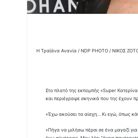
Η Τραϊάνα Ανανία / NDP PHOTO / ΝΙΚΟΣ ΖΟΤ
Στο πλατό της εκπομπής «Super Κατερίνα
και περιέγραψε σκηνικά που της έχουν π
«Έχω ακούσει τα αίσχη… Κι εγώ, όπως κάθ
«Πήγα να μιλήσω πέρσι σε ένα μαγαζί γι
έχω σύντροφο. Μου λέει “έχεις παντρευτ