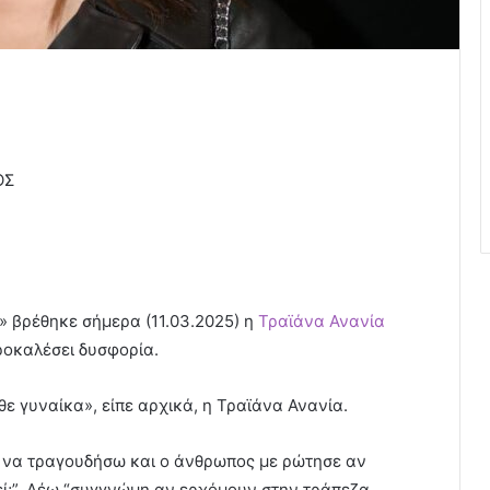
ΟΣ
» βρέθηκε σήμερα (11.03.2025) η
Τραϊάνα Ανανία
ροκαλέσει δυσφορία.
ε γυναίκα», είπε αρχικά, η Τραϊάνα Ανανία.
α να τραγουδήσω και ο άνθρωπος με ρώτησε αν
εί;”. Λέω “συγγνώμη αν ερχόμουν στην τράπεζα