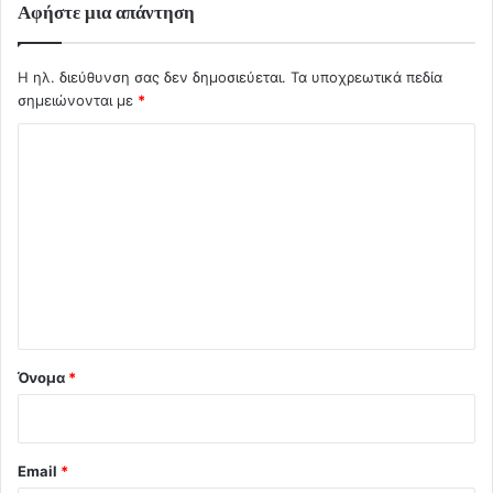
Αφήστε μια απάντηση
Η ηλ. διεύθυνση σας δεν δημοσιεύεται.
Τα υποχρεωτικά πεδία
σημειώνονται με
*
Σ
χ
ό
λ
ι
ο
*
Όνομα
*
Email
*