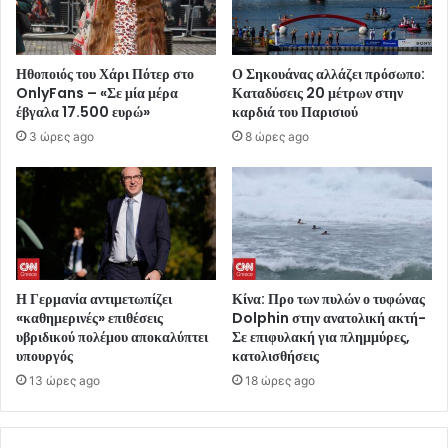
Ηθοποιός του Χάρι Πότερ στο
Ο Σηκουάνας αλλάζει πρόσωπο:
OnlyFans – «Σε μία μέρα
Καταδύσεις 20 μέτρων στην
έβγαλα 17.500 ευρώ»
καρδιά του Παρισιού
3 ώρες ago
8 ώρες ago
Η Γερμανία αντιμετωπίζει
Κίνα: Προ των πυλών ο τυφώνας
«καθημερινές» επιθέσεις
Dolphin στην ανατολική ακτή-
υβριδικού πολέμου αποκαλύπτει
Σε επιφυλακή για πλημμύρες,
υπουργός
κατολισθήσεις
13 ώρες ago
18 ώρες ago