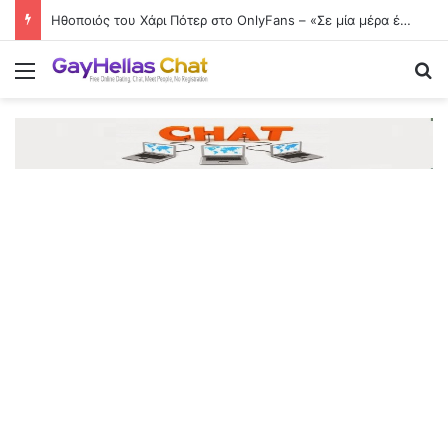
Ηθοποιός του Χάρι Πότερ στο OnlyFans – «Σε μία μέρα έβγαλα 17.500 ευρώ»
Menu
Se