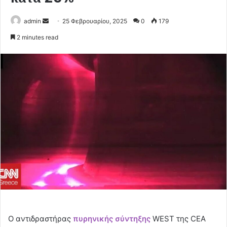
Send
admin
25 Φεβρουαρίου, 2025
0
179
an
2 minutes read
email
Ο αντιδραστήρας
πυρηνικής σύντηξης
WEST της CEA