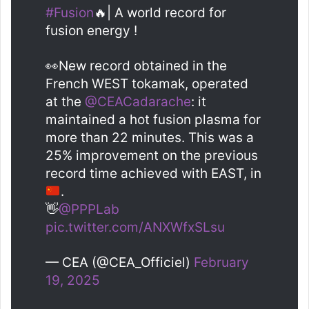
#Fusion
🔥| A world record for
fusion energy !
👀New record obtained in the
French WEST tokamak, operated
at the
@CEACadarache
: it
maintained a hot fusion plasma for
more than 22 minutes. This was a
25% improvement on the previous
record time achieved with EAST, in
.
👋
@PPPLab
pic.twitter.com/ANXWfxSLsu
— CEA (@CEA_Officiel)
February
19, 2025