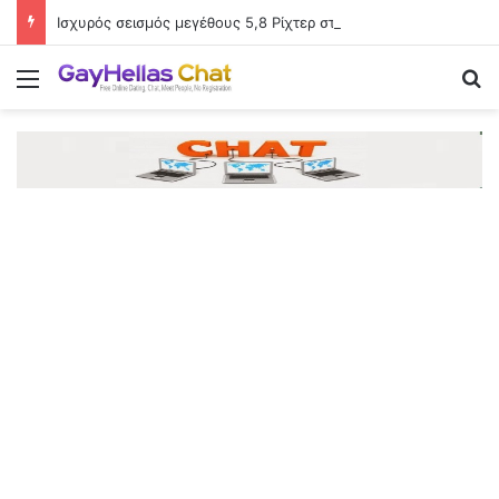
Ισχυρός σεισμός μεγέθους 5,8 Ρίχτερ στις Φιλιππίνες – Αισθητός στην πρωτεύουσα Μανίλα
Menu
Se