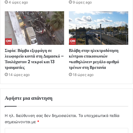
4 ώρες ago
9 ώρες ago
Συρία: Βόμβα εξερράγη σε
Βλάβη στην ηλεκτροδότηση
λεωφορείο κοντά στη Δαμασκό –
κέντρου επικοινωνιών
Τουλάχιστον 2 νεκροί και 13
«καθηλώνει» μεγάλο αριθμό
τραυματίες
τρένων στη Βρετανία
14 ώρες ago
18 ώρες ago
Αφήστε μια απάντηση
Η ηλ. διεύθυνση σας δεν δημοσιεύεται.
Τα υποχρεωτικά πεδία
σημειώνονται με
*
Σ