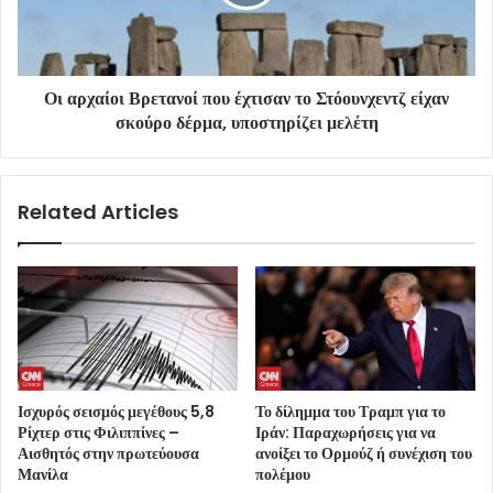
Οι αρχαίοι Βρετανοί που έχτισαν το Στόουνχεντζ είχαν
σκούρο δέρμα, υποστηρίζει μελέτη
Related Articles
Ισχυρός σεισμός μεγέθους 5,8
Το δίλημμα του Τραμπ για το
Ρίχτερ στις Φιλιππίνες –
Ιράν: Παραχωρήσεις για να
Αισθητός στην πρωτεύουσα
ανοίξει το Ορμούζ ή συνέχιση του
Μανίλα
πολέμου