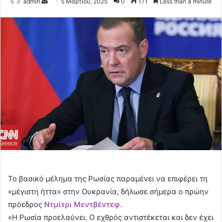
Send
admin
5 Μαρτίου, 2025
0
171
Less than a minute
an
email
Το βασικό μέλημα της Ρωσίας παραμένει να επιφέρει τη
«μέγιστη ήττα» στην Ουκρανία, δήλωσε σήμερα ο πρώην
πρόεδρος
Ντμίτρι Μεντβέντεφ.
«Η Ρωσία προελαύνει. Ο εχθρός αντιστέκεται και δεν έχει