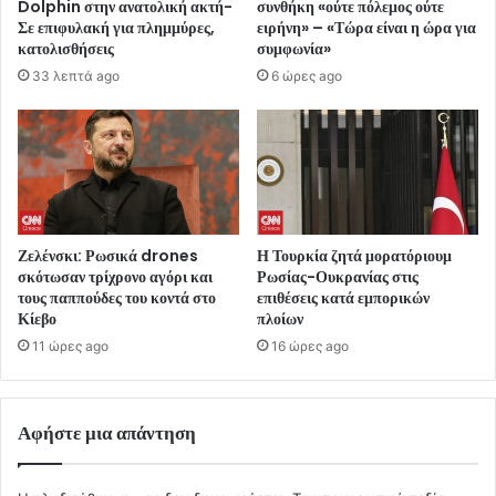
Dolphin στην ανατολική ακτή-
συνθήκη «ούτε πόλεμος ούτε
Σε επιφυλακή για πλημμύρες,
ειρήνη» – «Τώρα είναι η ώρα για
κατολισθήσεις
συμφωνία»
33 λεπτά ago
6 ώρες ago
Ζελένσκι: Ρωσικά drones
Η Τουρκία ζητά μορατόριουμ
σκότωσαν τρίχρονο αγόρι και
Ρωσίας-Ουκρανίας στις
τους παππούδες του κοντά στο
επιθέσεις κατά εμπορικών
Κίεβο
πλοίων
11 ώρες ago
16 ώρες ago
Αφήστε μια απάντηση