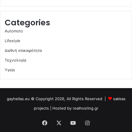
Categories
Automoto
Lifestyle
Διεθνή επικαιρότητα
Τεχνολογία
Υγεία
gayhellas.eu © Copyright 2026, All Rights Reserved |
sakkas
projects
| Hosted by
realhosting.gr
Facebook
X
YouTube
Instagram