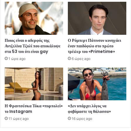
Ποιος είναι ο αδερφός της
Ο Ρόμπερτ Πάτινσον κυνηγάει
Αντζελίνα Τζολί που αποκάλυψε
έναν παιδόφιλο στο πρώτο
στα 53 του ότι είναι gay
τρέιλερ του «Primetime»
1 ώρα ago
6 ώρες ago
Η Φραντσέσκα Τόκα «πυρπολεί»
«Δεν υπάρχει λόγος να
το Instagram
φοβόμαστε τη θάλασσα»
11 ώρες ago
16 ώρες ago