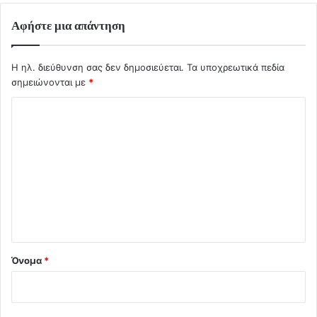
Αφήστε μια απάντηση
Η ηλ. διεύθυνση σας δεν δημοσιεύεται.
Τα υποχρεωτικά πεδία
σημειώνονται με
*
Σ
χ
ό
λ
ι
ο
*
Όνομα
*