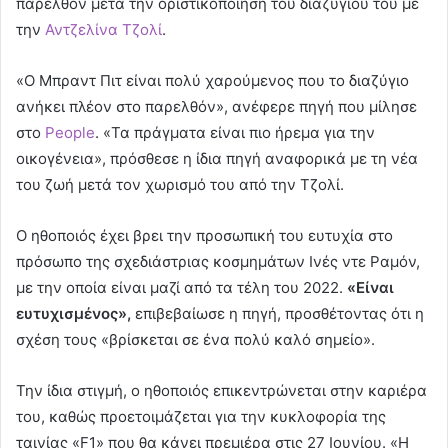
παρελθόν μετά την οριστικοποίηση του διαζυγίου του με
την
Αντζελίνα Τζολί
.
«Ο Μπραντ Πιτ είναι πολύ χαρούμενος που το διαζύγιο
ανήκει πλέον στο παρελθόν», ανέφερε πηγή που μίλησε
στο
People
. «Τα πράγματα είναι πιο ήρεμα για την
οικογένεια», πρόσθεσε η ίδια πηγή αναφορικά με τη νέα
του ζωή μετά τον χωρισμό του από την Τζολί.
Ο ηθοποιός έχει βρει την προσωπική του ευτυχία στo
πρόσωπο της σχεδιάστριας κοσμημάτων Ινές ντε Ραμόν,
με την οποία είναι μαζί από τα τέλη του 2022.
«Είναι
ευτυχισμένος»,
επιβεβαίωσε η πηγή, προσθέτοντας ότι η
σχέση τους «βρίσκεται σε ένα πολύ καλό σημείο».
Την ίδια στιγμή, ο ηθοποιός επικεντρώνεται στην καριέρα
του, καθώς προετοιμάζεται για την κυκλοφορία της
ταινίας «F1» που θα κάνει πρεμιέρα στις 27 Ιουνίου. «Η