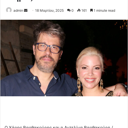
Send
admin
18 Μαρτίου, 2025
0
161
1 minute read
an
email
Ο Χάρης Βαρθακούρης και η Αντελίνα Βαρθακούρη /