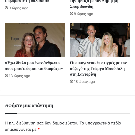
φοβόμαστε τη θάλασσα»
την Ίμπιζα με τον Δημήτρη
Σπυριδωνίδη
3 ώρες ago
8 ώρες ago
«Έχω δίπλα μου έναν άνθρωπο
Οι οικογενειακές στιγμές με τον
που εμπιστεύομαι και θαυμάζω»
σύζυγό της Γιώργο Μπούσαλη
στη Σαντορίνη
13 ώρες ago
18 ώρες ago
Αφήστε μια απάντηση
Η ηλ. διεύθυνση σας δεν δημοσιεύεται.
Τα υποχρεωτικά πεδία
σημειώνονται με
*