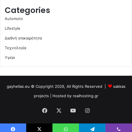
Categories
Automoto
Lifestyle
Διεθνή επικαιρότητα
Τεχνολογία
Υγεία
gayhellas.eu © Copyright 2026, All Rights Reserved |
sakkas
projects
| Hosted by
realhosting.gr
Facebook
X
YouTube
Instagram