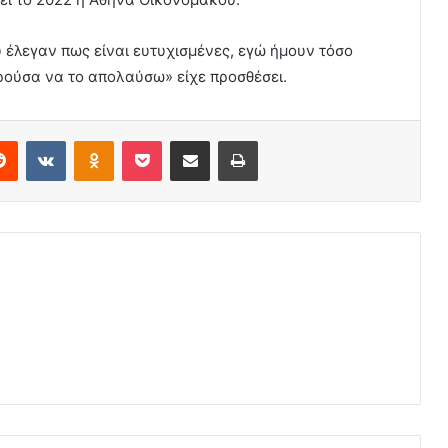
 έλεγαν πως είναι ευτυχισμένες, εγώ ήμουν τόσο
ρούσα να το απολαύσω» είχε προσθέσει.
erest
Reddit
VKontakte
Odnoklassniki
Pocket
Share via Email
Print