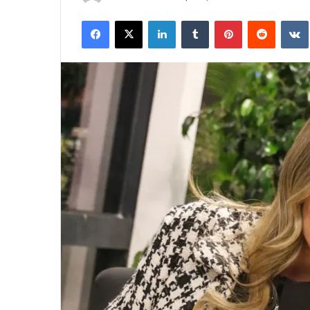
an
Facebook
X
LinkedIn
Tumblr
Pinterest
Reddit
email