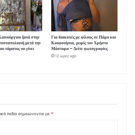
αινούργιου ξανά στην
Για διακοπές με φίλους σε Πάρο και
τονταπυλιανή μετά την
Κουφονήσια, χωρίς τον Χρήστο
υ τάματος να γίνει
Μάστορα – Δείτε φωτογραφίες
12 ώρες ago
ικά πεδία σημειώνονται με
*