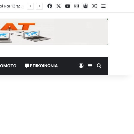
Facebook
X
YouTube
Instagram
Log In
Random Article
Sidebar
Log In
Sidebar
Search for
TOMOTO
ΕΠΙΚΟΙΝΩΝΊΑ