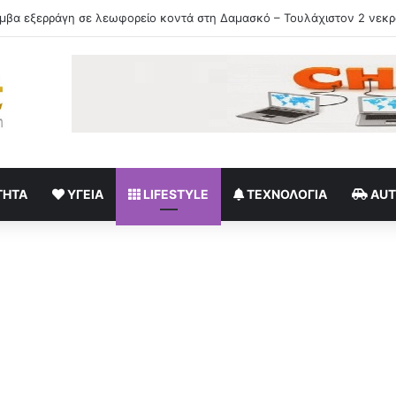
τε χρόνια μου διδάσκει υπομονή και αγάπη»
ΤΗΤΑ
ΥΓΕΊΑ
LIFESTYLE
ΤΕΧΝΟΛΟΓΊΑ
AU