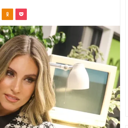
VKontakte
Odnoklassniki
Pocket