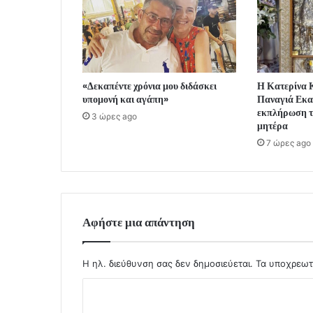
«Δεκαπέντε χρόνια μου διδάσκει
Η Κατερίνα Κ
υπομονή και αγάπη»
Παναγιά Εκα
εκπλήρωση το
3 ώρες ago
μητέρα
7 ώρες ago
Αφήστε μια απάντηση
Η ηλ. διεύθυνση σας δεν δημοσιεύεται.
Τα υποχρεωτ
Σ
χ