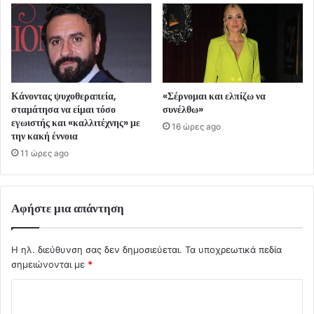
Κάνοντας ψυχοθεραπεία,
«Σέρνομαι και ελπίζω να
σταμάτησα να είμαι τόσο
συνέλθω»
εγωιστής και «καλλιτέχνης» με
16 ώρες ago
την κακή έννοια
11 ώρες ago
Αφήστε μια απάντηση
Η ηλ. διεύθυνση σας δεν δημοσιεύεται.
Τα υποχρεωτικά πεδία
σημειώνονται με
*
Σ
χ