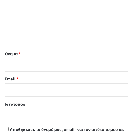
ό
λ
ι
ο
*
Όνομα
*
Email
*
Ιστότοπος
Αποθήκευσε το όνομά μου, email, και τον ιστότοπο μου σε