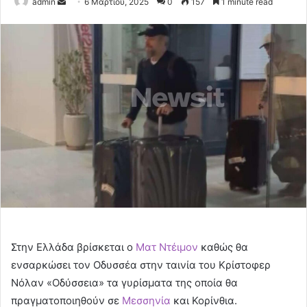
Send
admin
6 Μαρτίου, 2025
0
157
1 minute read
an
email
Στην Ελλάδα βρίσκεται ο
Ματ Ντέιμον
καθώς θα
ενσαρκώσει τον Οδυσσέα στην ταινία του Κρίστοφερ
Νόλαν «Οδύσσεια» τα γυρίσματα της οποία θα
πραγματοποιηθούν σε
Μεσσηνία
και Κορίνθια.